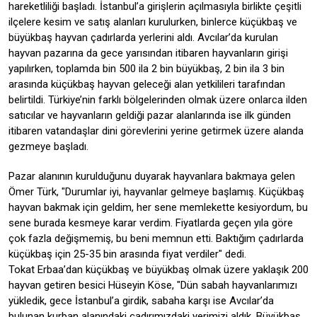
hareketliliği başladı. İstanbul’a girişlerin açılmasıyla birlikte çeşitli
ilçelere kesim ve satış alanları kurulurken, binlerce küçükbaş ve
büyükbaş hayvan çadırlarda yerlerini aldı. Avcılar’da kurulan
hayvan pazarına da gece yarısından itibaren hayvanların girişi
yapılırken, toplamda bin 500 ila 2 bin büyükbaş, 2 bin ila 3 bin
arasında küçükbaş hayvan geleceği alan yetkilileri tarafından
belirtildi. Türkiye’nin farklı bölgelerinden olmak üzere onlarca ilden
satıcılar ve hayvanların geldiği pazar alanlarında ise ilk günden
itibaren vatandaşlar dini görevlerini yerine getirmek üzere alanda
gezmeye başladı.
Pazar alanının kurulduğunu duyarak hayvanlara bakmaya gelen
Ömer Türk, "Durumlar iyi, hayvanlar gelmeye başlamış. Küçükbaş
hayvan bakmak için geldim, her sene memlekette kesiyordum, bu
sene burada kesmeye karar verdim. Fiyatlarda geçen yıla göre
çok fazla değişmemiş, bu beni memnun etti. Baktığım çadırlarda
küçükbaş için 25-35 bin arasında fiyat verdiler" dedi.
Tokat Erbaa’dan küçükbaş ve büyükbaş olmak üzere yaklaşık 200
hayvan getiren besici Hüseyin Köse, "Dün sabah hayvanlarımızı
yükledik, gece İstanbul’a girdik, sabaha karşı ise Avcılar’da
bulunan kurban alanındaki çadırımızdaki yerimizi aldık. Büyükbaş