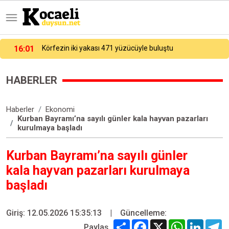
15:43:50
Beyoğlu’nda kötü koku ihbarı: Kokunun geldiği evden ceset çıktı
HABERLER
Haberler
Ekonomi
Kurban Bayramı’na sayılı günler kala hayvan pazarları
kurulmaya başladı
Kurban Bayramı’na sayılı günler
kala hayvan pazarları kurulmaya
başladı
Giriş: 12.05.2026 15:35:13
|
Güncelleme:
Share
Facebook
X
WhatsApp
Linked
T
Paylaş