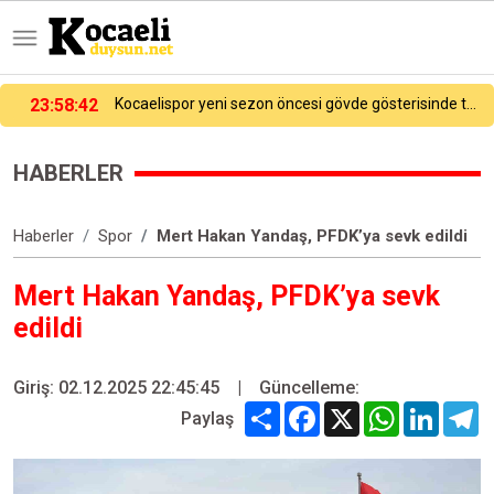
23:58:42
Kocaelispor yeni sezon öncesi gövde gösterisinde transfer tanıtımını yaptı!
HABERLER
Haberler
Spor
Mert Hakan Yandaş, PFDK’ya sevk edildi
Mert Hakan Yandaş, PFDK’ya sevk
edildi
Giriş: 02.12.2025 22:45:45
|
Güncelleme:
Share
Facebook
X
WhatsApp
Linked
T
Paylaş