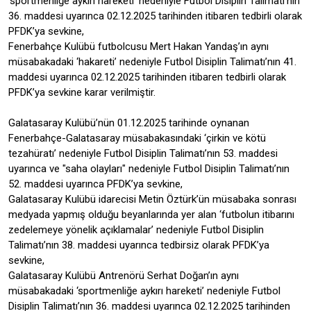
‘sportmenliğe aykırı hareketi’ nedeniyle Futbol Disiplin Talimatı’nın
36. maddesi uyarınca 02.12.2025 tarihinden itibaren tedbirli olarak
PFDK’ya sevkine,
Fenerbahçe Kulübü futbolcusu Mert Hakan Yandaş’ın aynı
müsabakadaki ‘hakareti’ nedeniyle Futbol Disiplin Talimatı’nın 41.
maddesi uyarınca 02.12.2025 tarihinden itibaren tedbirli olarak
PFDK’ya sevkine karar verilmiştir.
Galatasaray Kulübü’nün 01.12.2025 tarihinde oynanan
Fenerbahçe-Galatasaray müsabakasındaki ‘çirkin ve kötü
tezahüratı’ nedeniyle Futbol Disiplin Talimatı’nın 53. maddesi
uyarınca ve "saha olayları" nedeniyle Futbol Disiplin Talimatı’nın
52. maddesi uyarınca PFDK’ya sevkine,
Galatasaray Kulübü idarecisi Metin Öztürk’ün müsabaka sonrası
medyada yapmış olduğu beyanlarında yer alan ‘futbolun itibarını
zedelemeye yönelik açıklamalar’ nedeniyle Futbol Disiplin
Talimatı’nın 38. maddesi uyarınca tedbirsiz olarak PFDK’ya
sevkine,
Galatasaray Kulübü Antrenörü Serhat Doğan’ın aynı
müsabakadaki ‘sportmenliğe aykırı hareketi’ nedeniyle Futbol
Disiplin Talimatı’nın 36. maddesi uyarınca 02.12.2025 tarihinden