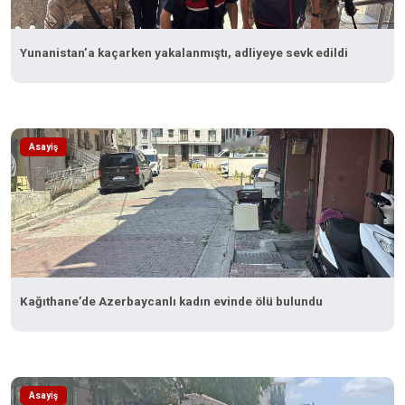
Yunanistan’a kaçarken yakalanmıştı, adliyeye sevk edildi
Asayiş
Kağıthane’de Azerbaycanlı kadın evinde ölü bulundu
Asayiş