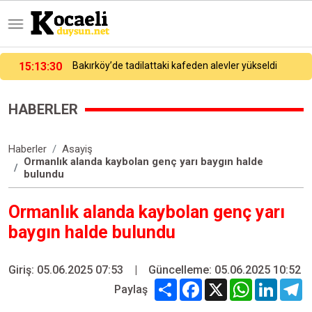
15:06:07
Yunanistan’a kaçarken yakalanmıştı, adliyeye sevk edildi
HABERLER
Haberler
Asayiş
Ormanlık alanda kaybolan genç yarı baygın halde
bulundu
Ormanlık alanda kaybolan genç yarı
baygın halde bulundu
Giriş: 05.06.2025 07:53
|
Güncelleme: 05.06.2025 10:52
Share
Facebook
X
WhatsApp
Linked
T
Paylaş