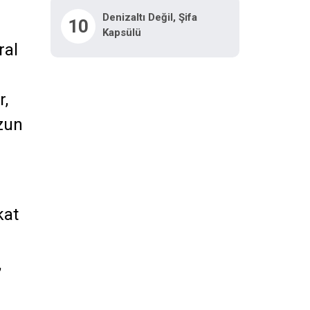
Denizaltı Değil, Şifa
10
Kapsülü
ral
r,
uzun
kat
,