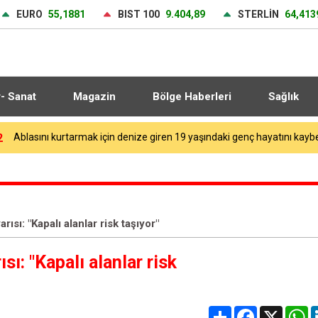
EURO
55,1881
BIST 100
9.404,89
STERLİN
64,413
r- Sanat
Magazin
Bölge Haberleri
Sağlık
3
MHK temsilcileri, Kuzey Makedonya Yaz Hakem Semineri’ne katıldı
ısı: "Kapalı alanlar risk taşıyor"
sı: "Kapalı alanlar risk
Share
Facebook
X
W