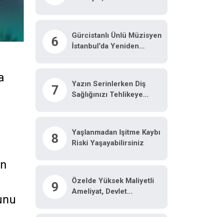
Gürcistanlı Ünlü Müzisyen
6
İstanbul’da Yeniden
Hayata Tutundu: "Hayatımı
Kurtaran Türk Doktorum
a
Için Tiflis’te Sahneye
Yazın Serinlerken Diş
7
Çıkacağım"
Sağlığınızı Tehlikeye
Atmayın
Yaşlanmadan Işitme Kaybı
8
Riski Yaşayabilirsiniz
an
Özelde Yüksek Maliyetli
9
Ameliyat, Devlet
unu
Hastanesinde Malzeme
Ücretine Yapılıyor