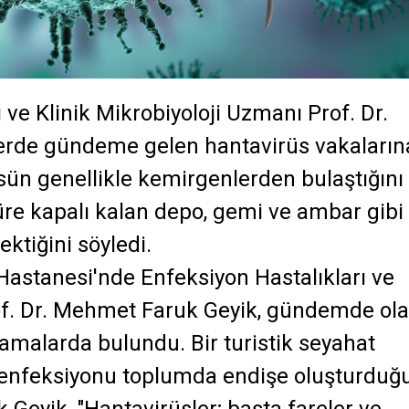
ve Klinik Mikrobiyoloji Uzmanı Prof. Dr.
erde gündeme gelen hantavirüs vakaların
üsün genellikle kemirgenlerden bulaştığını
süre kapalı kalan depo, gemi ve ambar gibi
ktiğini söyledi.
Hastanesi'nde Enfeksiyon Hastalıkları ve
rof. Dr. Mehmet Faruk Geyik, gündemde ol
klamalarda bulundu. Bir turistik seyahat
 enfeksiyonu toplumda endişe oluşturduğ