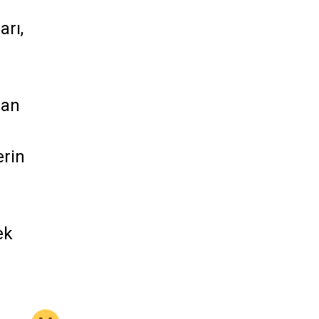
arı,
 an
erin
ek