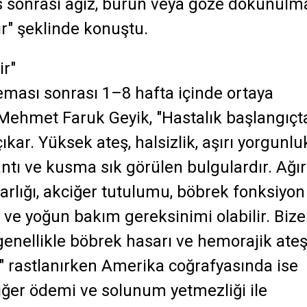
as sonrası ağız, burun veya göze dokunulm
ır" şeklinde konuştu.
ir"
teması sonrası 1–8 hafta içinde ortaya
. Mehmet Faruk Geyik, "Hastalık başlangıçt
çıkar. Yüksek ateş, halsizlik, aşırı yorgunlu
antı ve kusma sık görülen bulgulardır. Ağır
arlığı, akciğer tutulumu, böbrek fonksiyon
ve yoğun bakım gereksinimi olabilir. Bize
genellikle böbrek hasarı ve hemorajik ateş
rastlanırken Amerika coğrafyasında ise
ciğer ödemi ve solunum yetmezliği ile