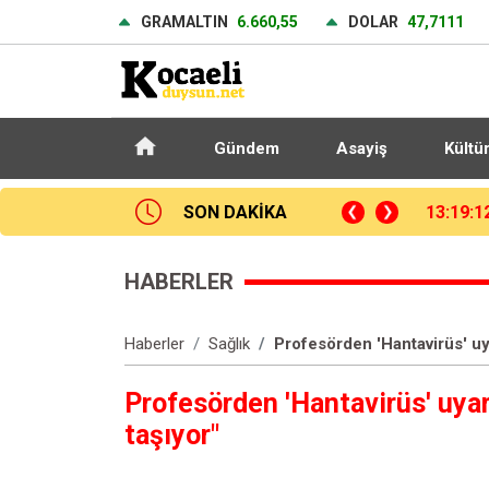
GRAMALTIN
6.660,55
DOLAR
47,7111
Gündem
Asayiş
Kültü
SON DAKİKA
13:20:1
HABERLER
Haberler
Sağlık
Profesörden 'Hantavirüs' uyar
Profesörden 'Hantavirüs' uyarı
taşıyor"