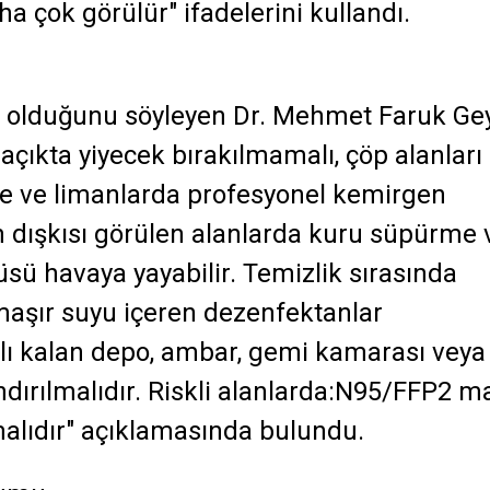
a çok görülür" ifadelerini kullandı.
t olduğunu söyleyen Dr. Mehmet Faruk Gey
 açıkta yiyecek bırakılmamalı, çöp alanları
de ve limanlarda profesyonel kemirgen
n dışkısı görülen alanlarda kuru süpürme 
rüsü havaya yayabilir. Temizlik sırasında
maşır suyu içeren dezenfektanlar
alı kalan depo, ambar, gemi kamarası veya
dırılmalıdır. Riskli alanlarda:N95/FFP2 m
malıdır" açıklamasında bulundu.