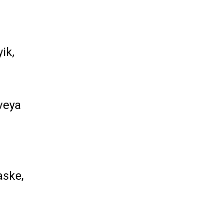
ik,
veya
aske,