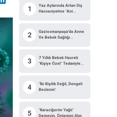
Yaz Aylarında Artan Diş
1
Hassasiyetine "ani
Sıcaklık Değişimi" Uyarısı
Gaziosmanpaşa’da Anne
2
Ve Bebek Sağlığı
Panelinde Uzmanlardan
Önemli Tavsiyeler
7 Yıllık Bebek Hasreti
3
"kişiye Özel" Tedaviyle
Son Buldu
"İki Kişilik Değil, Dengeli
4
Beslenin"
"Karaciğerim Yağlı"
5
Demeyin, Önlemini Alın