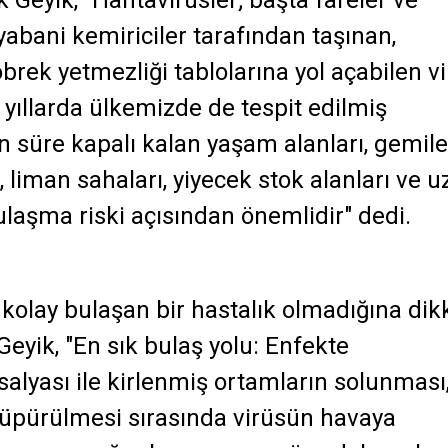
 Geyik, "Hantavirüsler; başta fareler ve
abani kemiriciler tarafından taşınan,
rek yetmezliği tablolarına yol açabilen vi
 yıllarda ülkemizde de tespit edilmiş
un süre kapalı kalan yaşam alanları, gemile
, liman sahaları, yiyecek stok alanları ve 
laşma riski açısından önemlidir" dedi.
olay bulaşan bir hastalık olmadığına dik
eyik, "En sık bulaş yolu: Enfekte
 salyası ile kirlenmiş ortamların solunması
 süpürülmesi sırasında virüsün havaya