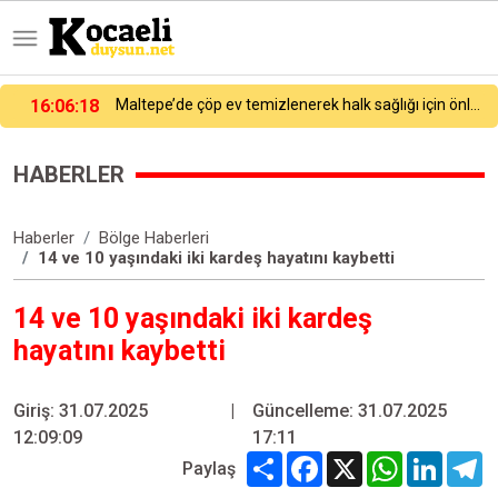
e’de çöp ev temizlenerek halk sağlığı için önlem alındı
15:56:27
Ümraniye’de otluk alanda korkutan yangın: Mikser hortumuyla müdahale edildi
HABERLER
Haberler
Bölge Haberleri
14 ve 10 yaşındaki iki kardeş hayatını kaybetti
14 ve 10 yaşındaki iki kardeş
hayatını kaybetti
Giriş: 31.07.2025
|
Güncelleme: 31.07.2025
12:09:09
17:11
Share
Facebook
X
WhatsApp
Linked
T
Paylaş