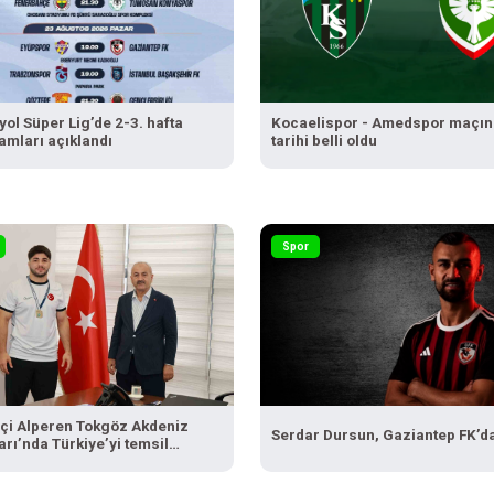
ol Süper Lig’de 2-3. hafta
Kocaelispor - Amedspor maçın
amları açıklandı
tarihi belli oldu
Spor
çi Alperen Tokgöz Akdeniz
Serdar Dursun, Gaziantep FK’d
rı’nda Türkiye’yi temsil
ek