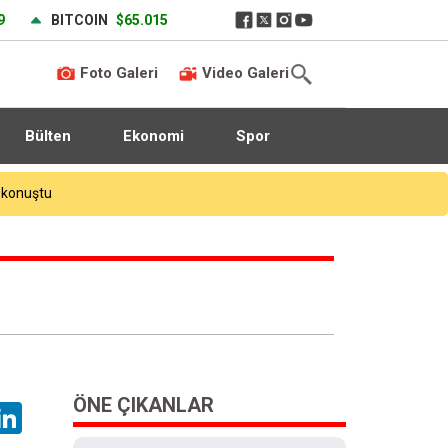
9
BITCOIN
$65.015
Foto Galeri
Video Galeri
Bülten
Ekonomi
Spor
Gaziosmanpaşa Adliyesi’nde kasten öldürme davasında gerginlik çıktı, adliyeye doğru giden silahlı kişiler yakalandı
ÖNE ÇIKANLAR
hatsApp
LinkedIn