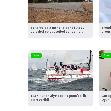
Sakarya’da 3 mahalle daha futbol,
Trendy
voleybol ve basketbol sahasına
progr
kavuşuyor
Spor
Spor
TAYK - Eker Olympos Regatta’da ilk
Güreş
start verildi
Oyunla
edec