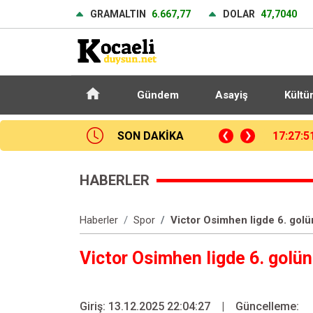
GRAMALTIN
6.667,77
DOLAR
47,7040
Gündem
Asayiş
Kültü
 ölümünde tutuklanan şüphelinin babası ilk kez konuştu
SON DAKİKA
17:15:1
HABERLER
Haberler
Spor
Victor Osimhen ligde 6. golün
Victor Osimhen ligde 6. golün
Giriş: 13.12.2025 22:04:27
|
Güncelleme: