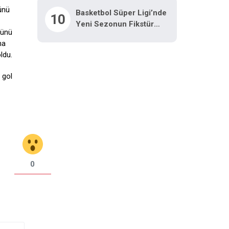
ünü
Basketbol Süper Ligi’nde
10
Yeni Sezonun Fikstür
lünü
Kura Çekimi Yapıldı
na
ldu.
 gol
0