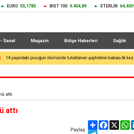
EURO
55,1783
BIST 100
9.404,89
STERLİN
64,403
r- Sanat
Magazin
Bölge Haberleri
Sağlık
0
ü attı
ü attı
Share
Facebook
X
W
Paylaş
Telegram