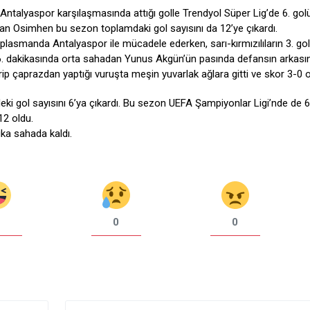
 Antalyaspor karşılaşmasında attığı golle Trendyol Süper Lig’de 6. gol
nan Osimhen bu sezon toplamdaki gol sayısını da 12’ye çıkardı.
plasmanda Antalyaspor ile mücadele ederken, sarı-kırmızılıların 3. go
56. dakikasında orta sahadan Yunus Akgün’ün pasında defansın arkası
ip çaprazdan yaptığı vuruşta meşin yuvarlak ağlara gitti ve skor 3-0 o
ki gol sayısını 6’ya çıkardı. Bu sezon UEFA Şampiyonlar Ligi’nde de 6
12 oldu.
ka sahada kaldı.
0
0