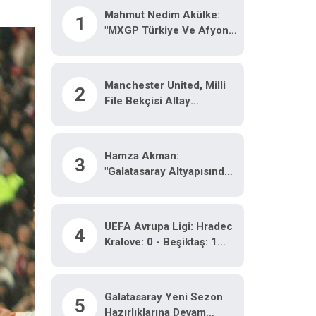
Mahmut Nedim Akülke:
1
"MXGP Türkiye Ve Afyon
Motofest’in Ülkemize
Katkısı Çok Büyük"
Manchester United, Milli
2
File Bekçisi Altay
Bayındır’ın Celta Vigo’ya
Kiralandığını Açıkladı.
Hamza Akman:
3
"Galatasaray Altyapısında
Sorun Olduğunu
Düşünmüyorum"
UEFA Avrupa Ligi: Hradec
4
Kralove: 0 - Beşiktaş: 1
(Maç Sonucu)
Galatasaray Yeni Sezon
5
Hazırlıklarına Devam