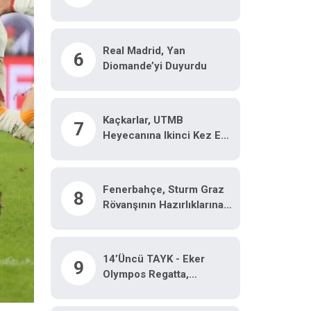
Ediyor
Real Madrid, Yan
6
Diomande’yi Duyurdu
Kaçkarlar, UTMB
7
Heyecanına Ikinci Kez Ev
Sahipliği Yapacak
Fenerbahçe, Sturm Graz
8
Rövanşının Hazırlıklarına
Ara Vermeden Başladı
14’üncü TAYK - Eker
9
Olympos Regatta,
Çekişmeli J70 Yarışlarıyla
Yelken Açıyor