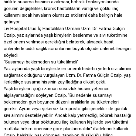
birlikte susama hissinin azalması, böbrek fonksiyonlarında
görülen değişiklikler, kronik hastalıkların varlığı ve çoklu ilaç
kullanımı sıcak havaların olumsuz etkilerini daha belirgin hale
getiriyor.
Liv Hospital Ulus İç Hastalıkları Uzmanı Uzm. Dr. Fatma Gülçin
Özalp, yaz aylarında yaşlı bireylerin beslenme ve sıvı tüketimine
özel önem verilmesi gerektiğini belirterek, alınacak basit
önlemlerle ciddi sağlık sorunlarının büyük ölçüde önlenebileceğini
söyledi.
"Susamayı beklemeden su tüketilmeli"
Yaz aylarında yaşlı bireylerde en önemli hedefin yeterli sıvı alımını
sağlamak olduğunu vurgulayan Uzm. Dr. Fatma Gülçin Özalp, yaş
ilerledikçe susama hissinin zayıfladığına dikkat çekti.
Yaşlı bireylerin çoğu zaman susuzluk hissini yeterince
algılayamadığını söyleyen Özalp, "Bu nedenle susamayı
beklemeden gün boyunca düzenli aralıklarla su tüketmeleri
gerekir. Ayran veya şekersiz komposto gibi içecekler de günlük
sıvı alımını destekleyebilir. Ancak kalp yetmezliği, böbrek hastalığı
bulunan veya idrar söktürücü ilaç kullanan kişilerde sıvı tüketimi
mutlaka hekim önerisine göre planlanmalıdır" ifadelerini kullandı.
Özalp, halsizlik, baş dönmesi, tansiyon düşüklüğü, bilinç