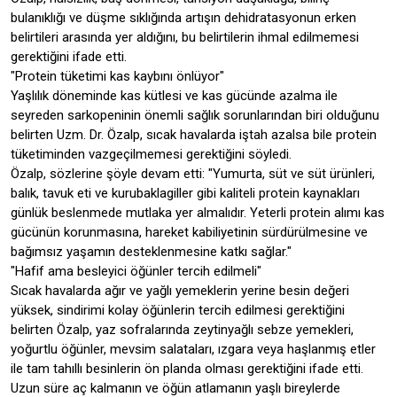
bulanıklığı ve düşme sıklığında artışın dehidratasyonun erken
belirtileri arasında yer aldığını, bu belirtilerin ihmal edilmemesi
gerektiğini ifade etti.
"Protein tüketimi kas kaybını önlüyor"
Yaşlılık döneminde kas kütlesi ve kas gücünde azalma ile
seyreden sarkopeninin önemli sağlık sorunlarından biri olduğunu
belirten Uzm. Dr. Özalp, sıcak havalarda iştah azalsa bile protein
tüketiminden vazgeçilmemesi gerektiğini söyledi.
Özalp, sözlerine şöyle devam etti: "Yumurta, süt ve süt ürünleri,
balık, tavuk eti ve kurubaklagiller gibi kaliteli protein kaynakları
günlük beslenmede mutlaka yer almalıdır. Yeterli protein alımı kas
gücünün korunmasına, hareket kabiliyetinin sürdürülmesine ve
bağımsız yaşamın desteklenmesine katkı sağlar."
"Hafif ama besleyici öğünler tercih edilmeli"
Sıcak havalarda ağır ve yağlı yemeklerin yerine besin değeri
yüksek, sindirimi kolay öğünlerin tercih edilmesi gerektiğini
belirten Özalp, yaz sofralarında zeytinyağlı sebze yemekleri,
yoğurtlu öğünler, mevsim salataları, ızgara veya haşlanmış etler
ile tam tahıllı besinlerin ön planda olması gerektiğini ifade etti.
Uzun süre aç kalmanın ve öğün atlamanın yaşlı bireylerde