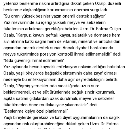
yetersiz beslenme riskini artırdığına dikkat çeken Özalp, düzenli
beslenme alışkanlığının korunmasının önemini vurguladı.
"Su oranı yüksek besinler yazın önemli destek sağlıyor"
Yaz mevsiminde su içeriği yüksek meyve ve sebzelerin
tüketiminin artırılması gerektiğini belirten Uzm. Dr. Fatma Gülçin
Özalp, "Karpuz, kavun, şeftali, kayısı, salatalık ve domates hem
sıvı alımına katkı sağlar hem de vitamin, mineral ve antioksidan
açısından önemli destek sunar. Ancak diyabet hastalarında
meyve tüketiminde porsiyon kontrolü ihmal edilmemelidir" dedi.
"Gıda güvenliği ihmal edilmemeli"
Yaz aylarında besin kaynaklı enfeksiyon riskinin arttığını hatırlatan
Özalp, yaşlı bireylerde bağışıklık sisteminin daha zayıf olması
nedeniyle bu enfeksiyonların daha ağır seyredebildiğini belirtti.
Özalp, "Pişmiş yemekler oda sıcaklığında uzun süre
bekletilmemeli, et ve süt ürünlerinde soğuk zincir korunmalı,
açıkta satılan gıdalardan uzak durulmalı, meyve ve sebzeler
tüketilmeden önce mutlaka iyice yıkanmalıdır" dedi.
"Beslenme kişiye özel planlanmalı"
Yaşlı bireylerde gereksiz ve katı diyet uygulamalarının da sağlık
açısından risk oluşturabileceğine dikkat çeken Uzm. Dr. Fatma