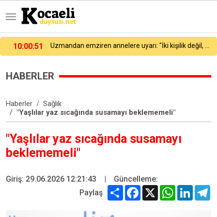
09:58
Altın fiyatları 7 haftanın zirvesinde
HABERLER
Haberler
Sağlık
"Yaşlılar yaz sıcağında susamayı beklememeli"
"Yaşlılar yaz sıcağında susamayı
beklememeli"
Giriş: 29.06.2026 12:21:43
|
Güncelleme:
Share
Facebook
X
WhatsApp
Linked
T
Paylaş