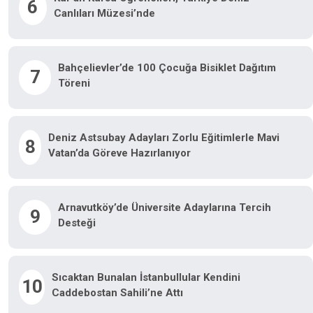
6
Canlıları Müzesi’nde
Bahçelievler’de 100 Çocuğa Bisiklet Dağıtım
7
Töreni
Deniz Astsubay Adayları Zorlu Eğitimlerle Mavi
8
Vatan’da Göreve Hazırlanıyor
Arnavutköy’de Üniversite Adaylarına Tercih
9
Desteği
Sıcaktan Bunalan İstanbullular Kendini
10
Caddebostan Sahili’ne Attı