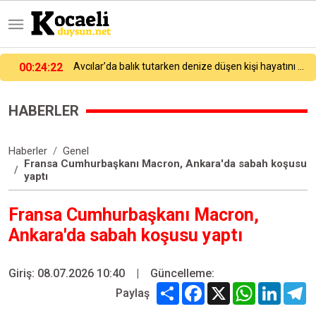
lık tutarken denize düşen kişi hayatını kaybetti
23:58:42
Kocaelispor yeni sezon öncesi gövde gösterisinde transfer tanıtımını yaptı!
HABERLER
Haberler
Genel
Fransa Cumhurbaşkanı Macron, Ankara'da sabah koşusu
yaptı
Fransa Cumhurbaşkanı Macron,
Ankara'da sabah koşusu yaptı
Giriş: 08.07.2026 10:40
|
Güncelleme:
Share
Facebook
X
WhatsApp
Linked
T
Paylaş