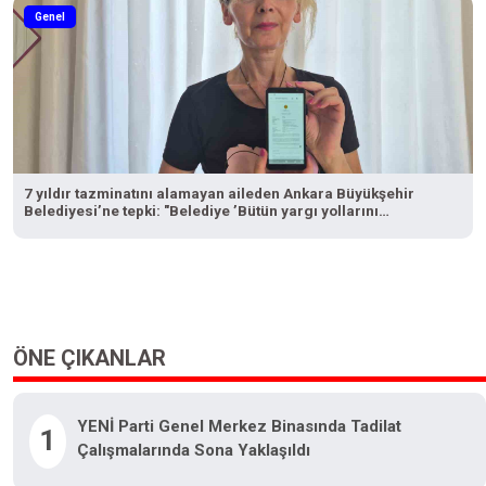
Genel
7 yıldır tazminatını alamayan aileden Ankara Büyükşehir
Belediyesi’ne tepki: "Belediye ’Bütün yargı yollarını
tüketeceğiz’ dedi, bizi tüketti"
ÖNE ÇIKANLAR
YENİ Parti Genel Merkez Binasında Tadilat
1
Çalışmalarında Sona Yaklaşıldı