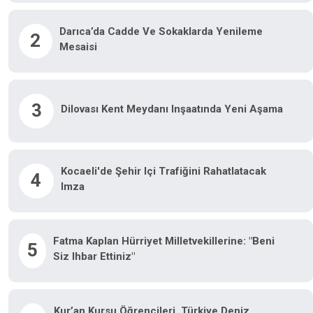
Darıca’da Cadde Ve Sokaklarda Yenileme
2
Mesaisi
3
Dilovası Kent Meydanı Inşaatında Yeni Aşama
Kocaeli'de Şehir Içi Trafiğini Rahatlatacak
4
Imza
Fatma Kaplan Hürriyet Milletvekillerine: "Beni
5
Siz Ihbar Ettiniz"
Kur’an Kursu Öğrencileri, Türkiye Deniz