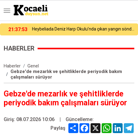
21:27:54
Galatasaray yeni sezon hazırlıklarına devam ediyor
HABERLER
Haberler
Genel
Gebze'de mezarlık ve şehitliklerde periyodik bakım
çalışmaları sürüyor
Gebze'de mezarlık ve şehitliklerde
periyodik bakım çalışmaları sürüyor
Giriş: 08.07.2026 10:06
|
Güncelleme:
Share
Facebook
X
WhatsApp
Linked
T
Paylaş