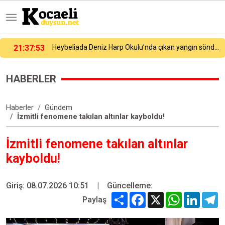
21:27:54
Galatasaray yeni sezon hazırlıklarına devam ediyor
HABERLER
Haberler
Gündem
İzmitli fenomene takılan altınlar kayboldu!
İzmitli fenomene takılan altınlar
kayboldu!
Giriş: 08.07.2026 10:51
|
Güncelleme:
Share
Facebook
X
WhatsApp
Linked
T
Paylaş