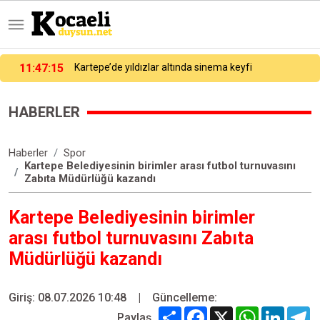
11:48
Kocaeli’de yeni kural: Kıvılcım çıkaran ekipmanlara sıkı tedbir
HABERLER
Haberler
Spor
Kartepe Belediyesinin birimler arası futbol turnuvasını
Zabıta Müdürlüğü kazandı
Kartepe Belediyesinin birimler
arası futbol turnuvasını Zabıta
Müdürlüğü kazandı
Giriş: 08.07.2026 10:48
|
Güncelleme:
Share
Facebook
X
WhatsApp
Linked
T
Paylaş