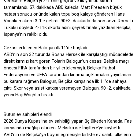
Ketelaere Belçika’yı 2-1 öne geçirdi ve ilk yarı bu skorla
tamamlandı. 57. dakikada ABD kalecisi Matt Freese’in büyük
hatası sonucu önünde kalan topu boş kaleye gönderen Hans
Vanaken skoru 3-1’e getirdi. 90+3. dakikada da son sözü Romelu
Lukaku söyledi. 4-1’lik skorla adını çeyrek finale yazdıran Belçika,
İspanya’nın rakibi oldu.
Cezası ertelenen Balogun ilk 11’de başladı
ABD’nin son 32 turunda Bosna Hersek ile karşılaştığı mücadelede
direkt kırmızı kart gören Folarin Balogun’un cezası Belçika maçı
öncesi FIFA tarafından bir yıl ertelenmişti. Belçika Futbol
Federasyonu ve UEFA tarafından kınama açıklamaları yayınlanan
bu karara rağmen Balogun, Belçika karşısında ilk 11’de sahaya
çıktı. Skor veya asist katkısı veremeyen Balogun, 90+2. dakikada
yerini Haji Wright’a bıraktı.
Bütün ev sahipleri elendi
2026 Dünya Kupası’na ev sahipliği yapan üç ülkeden Kanada, Fas
karşısında mağlup olurken, Meksika ise İngiltere’ye kaybetti.
ABD’nin de Belçika’ya boyun eğmesiyle birlikte ev sahibi ülkelerin