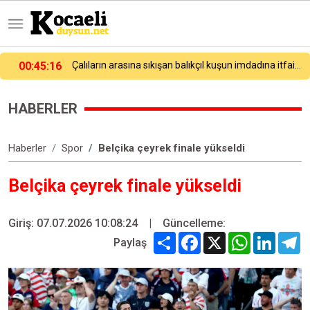
Çalıların arasına sıkışan balıkçıl kuşun imdadına itfaiye yetişti
00:24:22
Avcılar’da balık tutarken denize düşen kişi hayatını kaybetti
HABERLER
Haberler
Spor
Belçika çeyrek finale yükseldi
Belçika çeyrek finale yükseldi
Giriş: 07.07.2026 10:08:24
|
Güncelleme:
Share
Facebook
X
WhatsApp
Linked
T
Paylaş