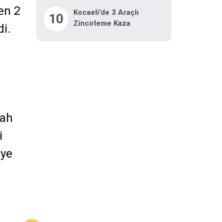
en 2
Kocaeli’de 3 Araçlı
10
Zincirleme Kaza
di.
yah
i
iye