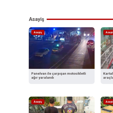
Asayiş
Asayiş
Asayi
Panelvan ile çarpışan motosikletli
Kartal
ağır yaralandı
araçla
Asayiş
Asayi