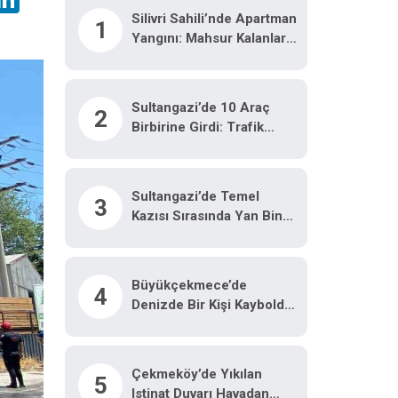
Silivri Sahili’nde Apartman
1
Yangını: Mahsur Kalanlar
Balkonlardan Kurtarıldı
Sultangazi’de 10 Araç
2
Birbirine Girdi: Trafik
Yoğunluğu Havadan
Görüntülendi
Sultangazi’de Temel
3
Kazısı Sırasında Yan Bina
Zarar Gördü: Tedbir
Amaçlı Boşaltıldı
Büyükçekmece’de
4
Denizde Bir Kişi Kayboldu
Iddiasıyla Başlatılan Arama
3’üncü Gününde De
Devam Etti
Çekmeköy’de Yıkılan
5
Istinat Duvarı Havadan