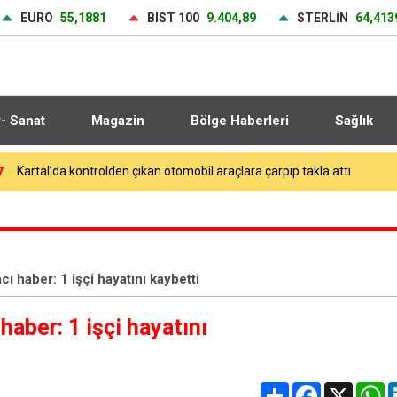
EURO
55,1881
BIST 100
9.404,89
STERLİN
64,413
r- Sanat
Magazin
Bölge Haberleri
Sağlık
9
Trendyol 1. Lig’de günün VAR’ları açıklandı
ı haber: 1 işçi hayatını kaybetti
haber: 1 işçi hayatını
Share
Facebook
X
W