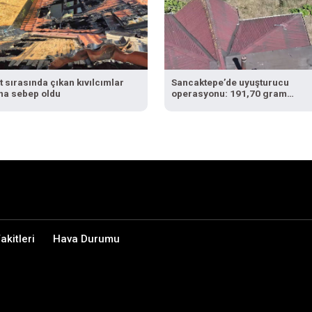
t sırasında çıkan kıvılcımlar
Sancaktepe’de uyuşturucu
na sebep oldu
operasyonu: 191,70 gram
uyuşturucu ele geçirildi
kitleri
Hava Durumu