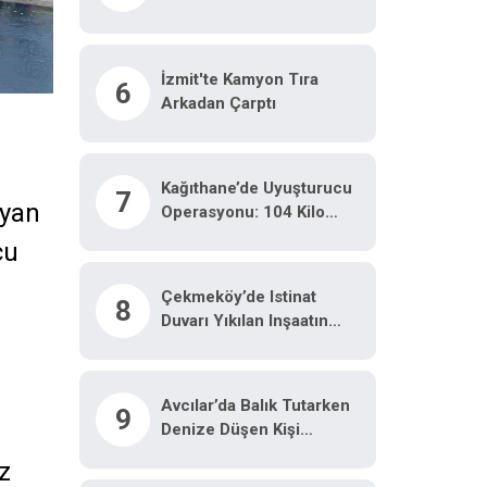
Görüntülendi
İzmit'te Kamyon Tıra
6
Arkadan Çarptı
Kağıthane’de Uyuşturucu
7
ayan
Operasyonu: 104 Kilo
Pregabalin Ele Geçirildi
cu
Çekmeköy’de Istinat
8
Duvarı Yıkılan Inşaatın
Yanındaki 5 Katlı Bina
Boşaltıldı
Avcılar’da Balık Tutarken
9
Denize Düşen Kişi
Hayatını Kaybetti
z