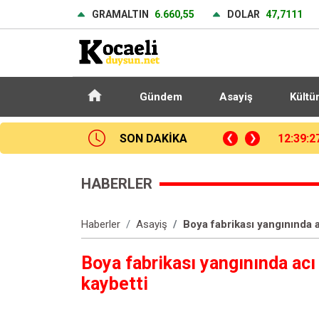
GRAMALTIN
6.660,55
DOLAR
47,7111
Gündem
Asayiş
Kültü
çıkan otomobil araçlara çarpıp takla attı
SON DAKİKA
12:33:4
HABERLER
Haberler
Asayiş
Boya fabrikası yangınında ac
Boya fabrikası yangınında acı 
kaybetti