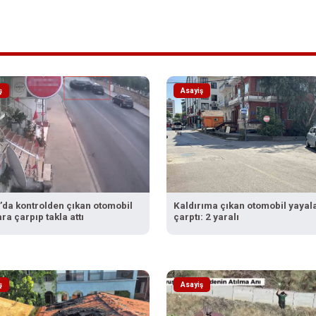
ş
Asayiş
’da kontrolden çıkan otomobil
Kaldırıma çıkan otomobil yayal
ra çarpıp takla attı
çarptı: 2 yaralı
ş
Asayiş