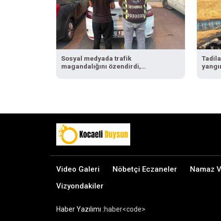
Sosyal medyada trafik
Tadila
magandalığını özendirdi,
yangı
ehliyetinden oldu: 72 bin lira ceza
Video Galeri
Nöbetçi Eczaneler
Namaz Va
Vizyondakiler
Haber Yazılımı :
haber<code>