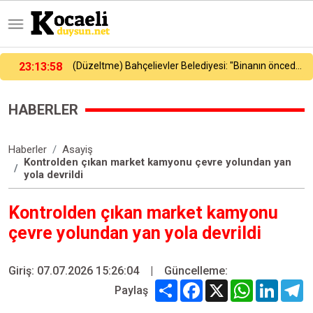
ievler Belediyesi: "Binanın önceden tahliye edilmesi nedeniyle ilk belirlemelere göre herhangi bir can kaybı veya yaralanma bulunmamaktadır"
23:16:23
Galatasaray, yeni sezon hazırlıklarını sürdürdü
HABERLER
Haberler
Asayiş
Kontrolden çıkan market kamyonu çevre yolundan yan
yola devrildi
Kontrolden çıkan market kamyonu
çevre yolundan yan yola devrildi
Giriş: 07.07.2026 15:26:04
|
Güncelleme:
Share
Facebook
X
WhatsApp
Linked
T
Paylaş