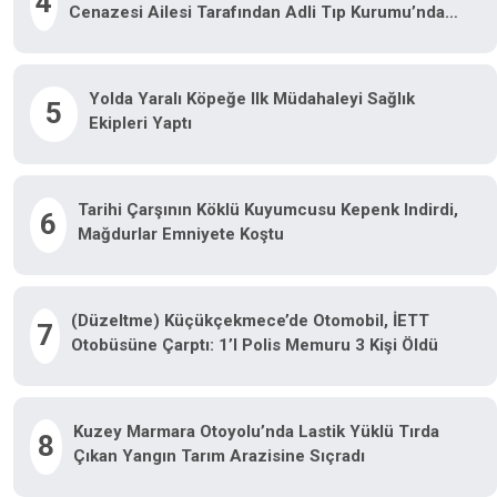
4
Cenazesi Ailesi Tarafından Adli Tıp Kurumu’ndan
Alındı
Yolda Yaralı Köpeğe Ilk Müdahaleyi Sağlık
5
Ekipleri Yaptı
Tarihi Çarşının Köklü Kuyumcusu Kepenk Indirdi,
6
Mağdurlar Emniyete Koştu
(Düzeltme) Küçükçekmece’de Otomobil, İETT
7
Otobüsüne Çarptı: 1’i Polis Memuru 3 Kişi Öldü
Kuzey Marmara Otoyolu’nda Lastik Yüklü Tırda
8
Çıkan Yangın Tarım Arazisine Sıçradı