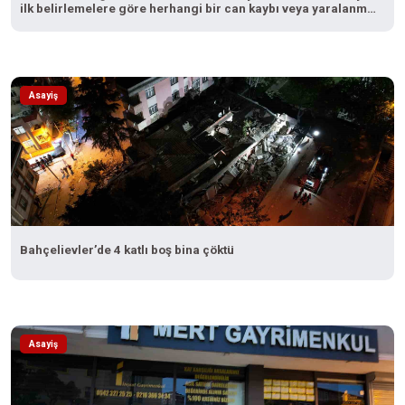
ilk belirlemelere göre herhangi bir can kaybı veya yaralanma
bulunmamaktadır"
Asayiş
Bahçelievler’de 4 katlı boş bina çöktü
Asayiş