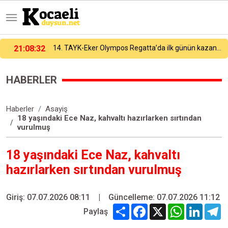
21:08:32
14. TAYK-Eker Olympos Regatta’da ilk günün kazananı "Team Nautique Yachting" oldu
HABERLER
Haberler
Asayiş
18 yaşındaki Ece Naz, kahvaltı hazırlarken sırtından
vurulmuş
18 yaşındaki Ece Naz, kahvaltı
hazırlarken sırtından vurulmuş
Giriş: 07.07.2026 08:11
|
Güncelleme: 07.07.2026 11:12
Share
Facebook
X
WhatsApp
Linked
T
Paylaş