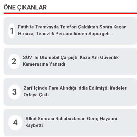
ÖNE ÇIKANLAR
Fatih’te Tramvayda Telefon Çaldıktan Sonra Kaçan
1
Hırsıza, Temizlik Personelinden Süpürgeli
Müdahale Kamerada
SUV Ile Otomobil Çarpıştı: Kaza Anı Güvenlik
2
Kamerasına Yansıdı
Zarf Içinde Para Alındığı Iddia Edilmişti: İfadeler
3
Ortaya Çıktı
Alkol Sonrası Rahatsızlanan Genç Hayatını
4
Kaybetti