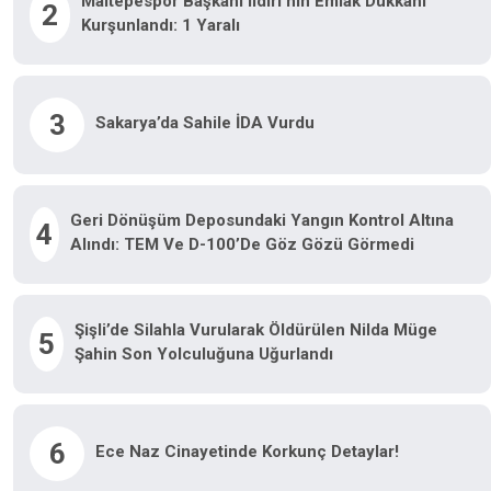
Maltepespor Başkanı Ildırı’nın Emlak Dükkanı
2
Kurşunlandı: 1 Yaralı
3
Sakarya’da Sahile İDA Vurdu
Geri Dönüşüm Deposundaki Yangın Kontrol Altına
4
Alındı: TEM Ve D-100’de Göz Gözü Görmedi
Şişli’de Silahla Vurularak Öldürülen Nilda Müge
5
Şahin Son Yolculuğuna Uğurlandı
6
Ece Naz Cinayetinde Korkunç Detaylar!