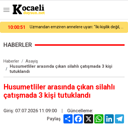
n emziren annelere uyarı: "İki kişilik değil, dengeli beslenin"
09:58
Altın fiyatları 7 haftanın zirvesinde
HABERLER
Haberler
Asayiş
Husumetliler arasında çıkan silahlı çatışmada 3 kişi
tutuklandı
Husumetliler arasında çıkan silahlı
çatışmada 3 kişi tutuklandı
Giriş: 07.07.2026 11:09:00
|
Güncelleme:
Share
Facebook
X
WhatsApp
Linked
T
Paylaş