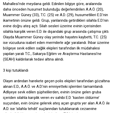
Mahallesi’nde meydana geldi. Edinilen bilgiye göre, aralarında
daha önceden husumet bulunduğu değerlendirilen A.A.Ö. (20),
Muammer Güney (33), T.C. (25) ve A.D. (29), husumetlileri E.D.’nin
ikametinin önüne geldi. Grup, yanlarında getirdikleri silahla E.D.’nin
evine doğru ateş açtı. Silah sesleri üzerine evinin içerisinden
silahla karşılık veren E.D. ile dışarıdaki grup arasında çatışma çıktı.
Olayda Muammer Güney olay yerinde hayatını kaybetti, T.C. (25)
ise vücuduna isabet eden mermilerle ağır yaralandı. İhbar üzerine
bölgeye sevk edilen sağlık ekipleri tarafından ilk müdahalesi
yapılan yaralı T.C., Sakarya Eğitim ve Araştırma Hastanesi’ne
(SEAH) kaldırılarak tedavi altına alındı.
3 kişi tutuklandı
Olayın ardından harekete geçen polis ekipleri tarafından gözaltına
alınan E.D., A.A.Ö. ve A.D.’nin emniyetteki işlemleri tamamlandı.
Adliyeye sevk edilen şüphelilerden, evinin önüne gelen gruba
içeriden silahla karşılık veren ev sahibi E.D. ’kasten öldürme’
suçundan, evin önüne gelerek ateş açan grupta yer alan A.A.Ö. ile
A.D. ise ’silahla tehdit’ suçlarından tutuklanarak cezaevine