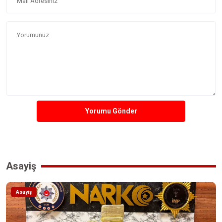
Yorumu Gönder
Asayiş
Asayiş