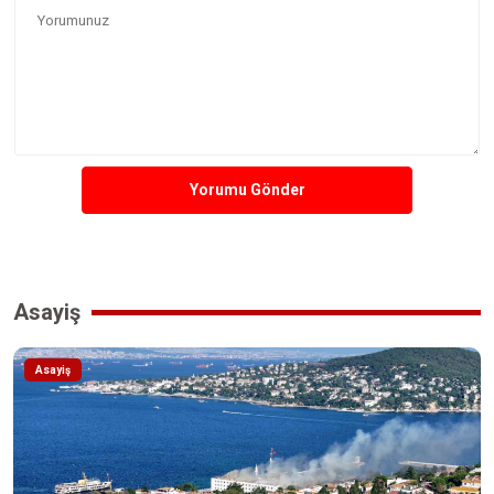
Yorumu Gönder
Asayiş
Asayiş