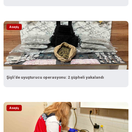
Asayiş
Şişli’de uyuşturucu operasyonu: 2 şüpheli yakalandı
Asayiş