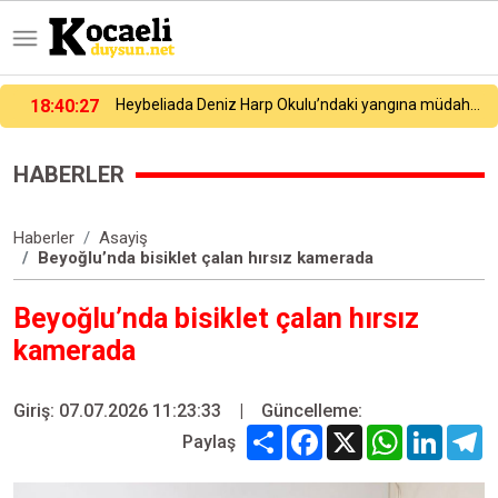
iada Deniz Harp Okulu’ndaki yangına müdahale sürüyor
18:02:29
Heybeliada Deniz Harp Okulu’nun çatısında tadilat sırasında yangın çıktı. Olay yerine çevre ilçelerden çok sayıda itfaiye ekibi sevk edilirken, yangına müdahale devam ediyor.
HABERLER
Haberler
Asayiş
Beyoğlu’nda bisiklet çalan hırsız kamerada
Beyoğlu’nda bisiklet çalan hırsız
kamerada
Giriş: 07.07.2026 11:23:33
|
Güncelleme:
Share
Facebook
X
WhatsApp
Linked
T
Paylaş