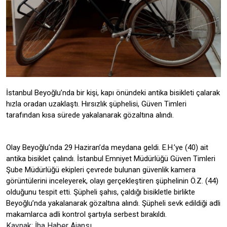
İstanbul Beyoğlu’nda bir kişi, kapı önündeki antika bisikleti çalarak
hızla oradan uzaklaştı. Hırsızlık şüphelisi, Güven Timleri
tarafından kısa sürede yakalanarak gözaltına alındı.
Olay Beyoğlu’nda 29 Haziran’da meydana geldi. E.H.’ye (40) ait
antika bisiklet çalındı. İstanbul Emniyet Müdürlüğü Güven Timleri
Şube Müdürlüğü ekipleri çevrede bulunan güvenlik kamera
görüntülerini inceleyerek, olayı gerçekleştiren şüphelinin Ö.Z. (44)
olduğunu tespit etti. Şüpheli şahıs, çaldığı bisikletle birlikte
Beyoğlu’nda yakalanarak gözaltına alındı. Şüpheli sevk edildiği adli
makamlarca adli kontrol şartıyla serbest bırakıldı.
Kaynak: İha Haber Ajansı