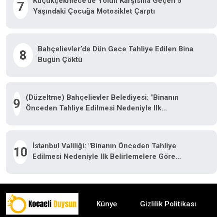
Küçükçekmece’de Yolun Karşısına Geçen 5
7
Yaşındaki Çocuğa Motosiklet Çarptı
Bahçelievler’de Dün Gece Tahliye Edilen Bina
8
Bugün Çöktü
(Düzeltme) Bahçelievler Belediyesi: "Binanın
9
Önceden Tahliye Edilmesi Nedeniyle Ilk
Belirlemelere Göre Herhangi Bir Can Kaybı Veya
Yaralanma Bulunmamaktadır"
İstanbul Valiliği: "Binanın Önceden Tahliye
10
Edilmesi Nedeniyle Ilk Belirlemelere Göre
Herhangi Bir Can Kaybı Veya Yaralanma
Bulunmamaktadır"
Künye
Gizlilik Politikası