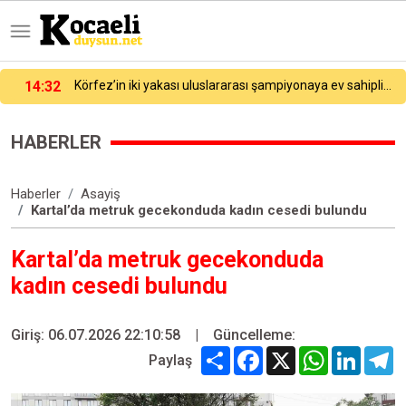
in iki yakası uluslararası şampiyonaya ev sahipliği yapacak
13:42:39
Arnavutköy’de yolcu otobüsü ile İETT otobüsü çarpıştı: 4 yaralı
HABERLER
Haberler
Asayiş
Kartal’da metruk gecekonduda kadın cesedi bulundu
Kartal’da metruk gecekonduda
kadın cesedi bulundu
Giriş: 06.07.2026 22:10:58
|
Güncelleme:
Share
Facebook
X
WhatsApp
Linked
T
Paylaş