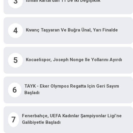
3
İsmail Kartal’dan 11’de Iki Değişiklik
4
Kıvanç Taşyaran Ve Buğra Ünal, Yarı Finalde
5
Kocaelispor, Joseph Nonge Ile Yollarını Ayırdı
TAYK - Eker Olympos Regatta Için Geri Sayım
6
Başladı
Fenerbahçe, UEFA Kadınlar Şampiyonlar Ligi’ne
7
Galibiyetle Başladı