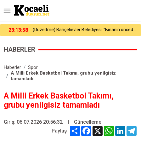
ievler Belediyesi: "Binanın önceden tahliye edilmesi nedeniyle ilk belirlemelere göre herhangi bir can kaybı veya yaralanma bulunmamaktadır"
23:16:23
Galatasaray, yeni sezon hazırlıklarını sürdürdü
HABERLER
Haberler
Spor
A Milli Erkek Basketbol Takımı, grubu yenilgisiz
tamamladı
A Milli Erkek Basketbol Takımı,
grubu yenilgisiz tamamladı
Giriş: 06.07.2026 20:56:32
|
Güncelleme:
Share
Facebook
X
WhatsApp
Linked
T
Paylaş