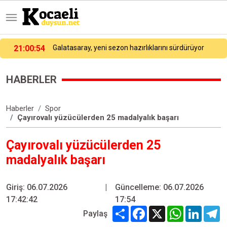
21:00:54
Galatasaray, yeni sezon hazırlıklarını sürdürüyor
HABERLER
Haberler
Spor
Çayırovalı yüzücülerden 25 madalyalık başarı
Çayırovalı yüzücülerden 25
madalyalık başarı
Giriş: 06.07.2026
|
Güncelleme: 06.07.2026
17:42:42
17:54
Share
Facebook
X
WhatsApp
Linked
T
Paylaş