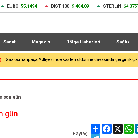
EURO
55,1494
BIST 100
9.404,89
STERLİN
64,375
r- Sanat
Magazin
Bölge Haberleri
Sağlık
9
e son gün
n gün
Share
Facebook
X
W
Paylaş
Telegram