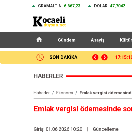
GRAMALTIN
6.667,23
DOLAR
47,7042
Gündem
Asayiş
Kültü
SON DAKİKA
Gaziosmanpaşa Adliyesi’nde kasten öldürme davasında gerginlik çıktı, adliyeye doğru giden silahlı kişiler yakalandı
16:56:2
HABERLER
Haberler
Ekonomi
Emlak vergisi ödemesind
Emlak vergisi ödemesinde so
Giriş: 01.06.2026 10:20
|
Güncelleme: