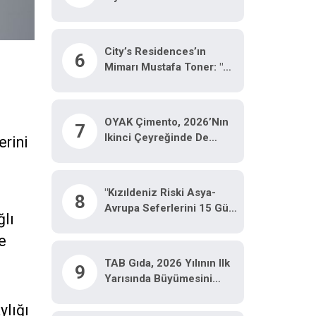
City’s Residences’ın
6
Mimarı Mustafa Toner: "5
Dakikada Yaşam’
İstanbul’un Yeni Yaşam
Modeli Oluyor"
OYAK Çimento, 2026’nın
7
Ikinci Çeyreğinde De
erini
Olumlu Performansını
Sürdürdü
"Kızıldeniz Riski Asya-
8
Avrupa Seferlerini 15 Gün
ğlı
Uzattı"
e
TAB Gıda, 2026 Yılının Ilk
9
Yarısında Büyümesini
Sürdürdü
ylığı