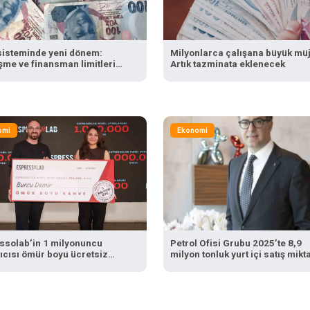
sisteminde yeni dönem:
Milyonlarca çalışana büyük mü
şme ve finansman limitleri
Artık tazminata eklenecek
bilir
omi
Ekonomi
ssolab’in 1 milyonuncu
Petrol Ofisi Grubu 2025’te 8,9
ıcısı ömür boyu ücretsiz
milyon tonluk yurt içi satış mikt
 hakkı kazandı
ulaştı