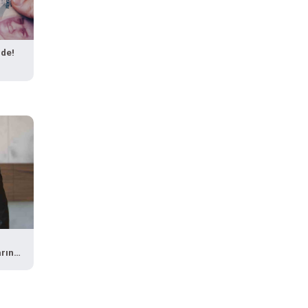
jde!
arına