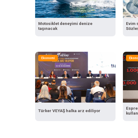
Motosiklet deneyimi denize
Evim 
taşınacak
Sözle
değişe
Ekonomi
Ekon
Espre
Türker VEYAŞ halka arz ediliyor
kullan
kahve