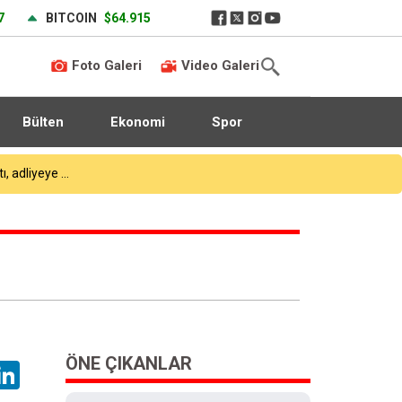
7
BITCOIN
$64.915
Foto Galeri
Video Galeri
Bülten
Ekonomi
Spor
Milli Eğitim Bakanı Yusuf Tekin: "Kim olursa olsun bir eğitim kurumu yapmak istiyorsa anayasal olarak bizimle beraber çalışmak zorundadır"
ÖNE ÇIKANLAR
hatsApp
LinkedIn