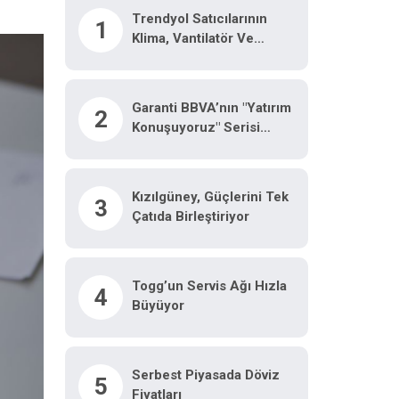
Trendyol Satıcılarının
1
Klima, Vantilatör Ve
Soğutucu Siparişleri 5 Kat
Arttı
Garanti BBVA’nın "Yatırım
2
Konuşuyoruz" Serisi
Yaklaşık 70 Milyon
Izlenmeye Ulaştı
Kızılgüney, Güçlerini Tek
3
Çatıda Birleştiriyor
Togg’un Servis Ağı Hızla
4
Büyüyor
Serbest Piyasada Döviz
5
Fiyatları