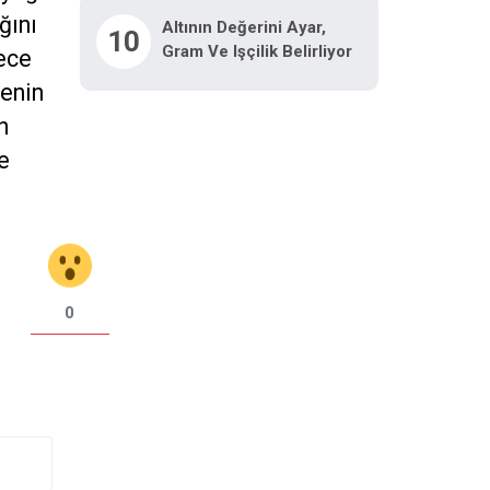
ğını
Altının Değerini Ayar,
10
Gram Ve Işçilik Belirliyor
dece
yenin
n
e
0