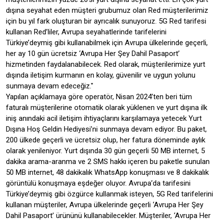
dışına seyahat eden müşteri grubumuz olan Red müşterilerimiz
için bu yıl fark oluşturan bir ayrıcalık sunuyoruz. 5G Red tarifesi
kullanan Red’liler, Avrupa seyahatlerinde tarifelerini
Türkiye’deymiş gibi kullanabilmek için Avrupa ülkelerinde geçerli,
her ay 10 gün ücretsiz ‘Avrupa Her Şey Dahil Pasaport’
hizmetinden faydalanabilecek. Red olarak, müşterilerimize yurt
dışında iletişim kurmanın en kolay, güvenilir ve uygun yolunu
sunmaya devam edeceğiz."
Yapılan açıklamaya göre operatör, Nisan 2024’ten beri tüm
faturalı müşterilerine otomatik olarak yüklenen ve yurt dışına ilk
iniş anındaki acil iletişim ihtiyaçlarını karşılamaya yetecek Yurt
Dışına Hoş Geldin Hediyesi’ni sunmaya devam ediyor. Bu paket,
200 ülkede geçerli ve ücretsiz olup, her fatura döneminde aylık
olarak yenileniyor. Yurt dışında 30 gün geçerli 50 MB internet, 5
dakika arama-aranma ve 2 SMS hakkı içeren bu paketle sunulan
50 MB internet, 48 dakikalık WhatsApp konuşması ve 8 dakikalık
görüntülü konuşmaya eşdeğer oluyor. Avrupa’da tarifesini
Türkiye’deymiş gibi özgürce kullanmak isteyen, 5G Red tarifelerini
kullanan müşteriler, Avrupa ülkelerinde geçerli ‘Avrupa Her Şey
Dahil Pasaport’ ürününü kullanabilecekler. Müşteriler, ‘Avrupa Her