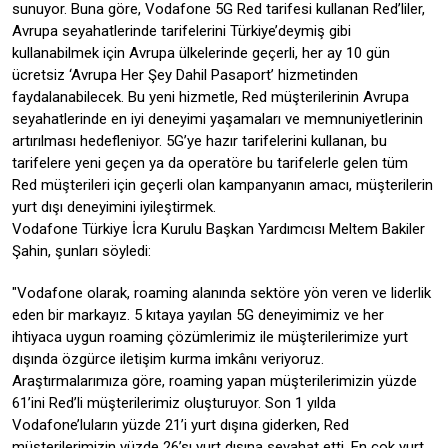
sunuyor. Buna göre, Vodafone 5G Red tarifesi kullanan Red’liler,
Avrupa seyahatlerinde tarifelerini Türkiye’deymiş gibi
kullanabilmek için Avrupa ülkelerinde geçerli, her ay 10 gün
ücretsiz ‘Avrupa Her Şey Dahil Pasaport’ hizmetinden
faydalanabilecek. Bu yeni hizmetle, Red müşterilerinin Avrupa
seyahatlerinde en iyi deneyimi yaşamaları ve memnuniyetlerinin
artırılması hedefleniyor. 5G’ye hazır tarifelerini kullanan, bu
tarifelere yeni geçen ya da operatöre bu tarifelerle gelen tüm
Red müşterileri için geçerli olan kampanyanın amacı, müşterilerin
yurt dışı deneyimini iyileştirmek.
Vodafone Türkiye İcra Kurulu Başkan Yardımcısı Meltem Bakiler
Şahin, şunları söyledi:
"Vodafone olarak, roaming alanında sektöre yön veren ve liderlik
eden bir markayız. 5 kıtaya yayılan 5G deneyimimiz ve her
ihtiyaca uygun roaming çözümlerimiz ile müşterilerimize yurt
dışında özgürce iletişim kurma imkânı veriyoruz.
Araştırmalarımıza göre, roaming yapan müşterilerimizin yüzde
61’ini Red’li müşterilerimiz oluşturuyor. Son 1 yılda
Vodafone’luların yüzde 21’i yurt dışına giderken, Red
müşterilerimizin yüzde 26’sı yurt dışına seyahat etti. En çok yurt