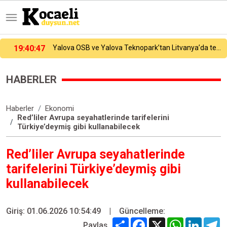
19:38
Bolat: Ortak Savunma Anlaşması ekonomik iş birliklerini güçlendirecek
HABERLER
Haberler
Ekonomi
Red’liler Avrupa seyahatlerinde tarifelerini
Türkiye’deymiş gibi kullanabilecek
Red’liler Avrupa seyahatlerinde
tarifelerini Türkiye’deymiş gibi
kullanabilecek
Giriş: 01.06.2026 10:54:49
|
Güncelleme:
Share
Facebook
X
WhatsApp
Linked
T
Paylaş