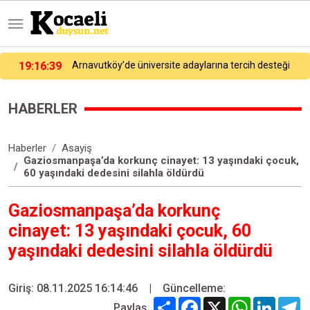
18:40:27
Heybeliada Deniz Harp Okulu’ndaki yangına müdahale sürüyor
HABERLER
Haberler
Asayiş
Gaziosmanpaşa’da korkunç cinayet: 13 yaşındaki çocuk,
60 yaşındaki dedesini silahla öldürdü
Gaziosmanpaşa’da korkunç
cinayet: 13 yaşındaki çocuk, 60
yaşındaki dedesini silahla öldürdü
Giriş: 08.11.2025 16:14:46
|
Güncelleme:
Share
Facebook
X
WhatsApp
Linked
T
Paylaş