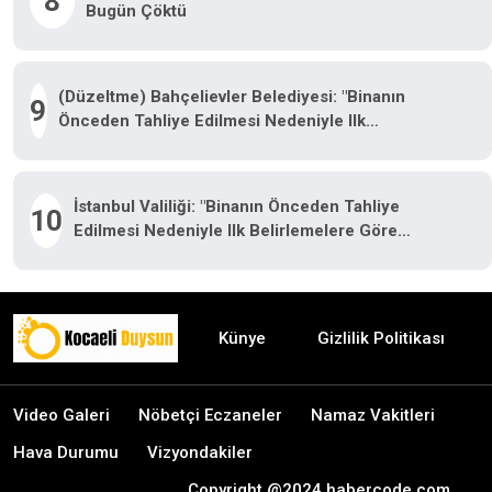
8
Bugün Çöktü
(Düzeltme) Bahçelievler Belediyesi: "Binanın
9
Önceden Tahliye Edilmesi Nedeniyle Ilk
Belirlemelere Göre Herhangi Bir Can Kaybı Veya
Yaralanma Bulunmamaktadır"
İstanbul Valiliği: "Binanın Önceden Tahliye
10
Edilmesi Nedeniyle Ilk Belirlemelere Göre
Herhangi Bir Can Kaybı Veya Yaralanma
Bulunmamaktadır"
Künye
Gizlilik Politikası
Video Galeri
Nöbetçi Eczaneler
Namaz Vakitleri
Hava Durumu
Vizyondakiler
Copyright @2024 habercode.com