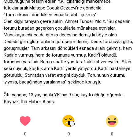
Müdürlüğü’ne teslim edilen Y.K., çıkarıldığı mahkemece
tutuklanarak Maltepe Çocuk Cezaevi’ne gönderildi.
"Tam arkasını döndükleri esnada silahı çekmiş"
Ölen kişiyi tanıyan çevre sakini Ahmet Tuncer Yıldız, "Bu dedenin
torunu buradan geçerken çocuklarla münakaşa etmişler.
Münakaşa edince de gitmiş dedesine demiş ki böyle oldu.
Dedede gel oğlum onlarla görüşelim demiş. Dede, torunuyla gidip,
görüşmüşler. Tam arkasını döndükleri esnada silahı çekmiş, hem
Kadir’e vurmuş, hem de torununa vurmuş. Kadir’i öldürdü,
torununu yaraladı. Ben o saatte yan taraftaki kahvedeydim. Silah
sesi duyduk, koştuk ama Kadir yerde yatıyordu. Kadir hastaneye
götürüldü. Sonradan vefat ettiğini duyduk. Torununun durumu
iyiymiş, bacağından yaralanmış" şeklinde konuştu.
Öte yandan, 13 yaşındaki Y.K.’nın 9 suç kaydı olduğu öğrenildi.
Kaynak: İha Haber Ajansı
0
0
0