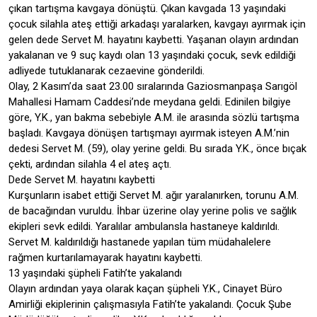
çıkan tartışma kavgaya dönüştü. Çıkan kavgada 13 yaşındaki
çocuk silahla ateş ettiği arkadaşı yaralarken, kavgayı ayırmak için
gelen dede Servet M. hayatını kaybetti. Yaşanan olayın ardından
yakalanan ve 9 suç kaydı olan 13 yaşındaki çocuk, sevk edildiği
adliyede tutuklanarak cezaevine gönderildi.
Olay, 2 Kasım’da saat 23.00 sıralarında Gaziosmanpaşa Sarıgöl
Mahallesi Hamam Caddesi’nde meydana geldi. Edinilen bilgiye
göre, Y.K., yan bakma sebebiyle A.M. ile arasında sözlü tartışma
başladı. Kavgaya dönüşen tartışmayı ayırmak isteyen A.M.’nin
dedesi Servet M. (59), olay yerine geldi. Bu sırada Y.K., önce bıçak
çekti, ardından silahla 4 el ateş açtı.
Dede Servet M. hayatını kaybetti
Kurşunların isabet ettiği Servet M. ağır yaralanırken, torunu A.M.
de bacağından vuruldu. İhbar üzerine olay yerine polis ve sağlık
ekipleri sevk edildi. Yaralılar ambulansla hastaneye kaldırıldı.
Servet M. kaldırıldığı hastanede yapılan tüm müdahalelere
rağmen kurtarılamayarak hayatını kaybetti.
13 yaşındaki şüpheli Fatih’te yakalandı
Olayın ardından yaya olarak kaçan şüpheli Y.K., Cinayet Büro
Amirliği ekiplerinin çalışmasıyla Fatih’te yakalandı. Çocuk Şube