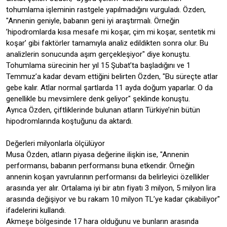
tohumlama işleminin rastgele yapılmadığını vurguladı. Özden,
"Annenin geniyle, babanın geni iyi araştırmalı. Örneğin
’hipodromlarda kısa mesafe mi koşar, çim mi koşar, sentetik mi
koşar’ gibi faktörler tamamıyla analiz edildikten sonra olur. Bu
analizlerin sonucunda aşım gerçekleşiyor" diye konuştu.
Tohumlama sürecinin her yıl 15 Şubat’ta başladığını ve 1
Temmuz’a kadar devam ettiğini belirten Özden, "Bu süreçte atlar
gebe kalır. Atlar normal şartlarda 11 ayda doğum yaparlar. O da
genellikle bu mevsimlere denk geliyor" şeklinde konuştu.
Ayrıca Özden, çiftliklerinde bulunan atların Türkiye’nin bütün
hipodromlarında koştuğunu da aktardı.
Değerleri milyonlarla ölçülüyor
Musa Özden, atların piyasa değerine ilişkin ise, "Annenin
performansı, babanın performansı buna etkendir. Örneğin
annenin koşan yavrularının performansı da belirleyici özellikler
arasında yer alır. Ortalama iyi bir atın fiyatı 3 milyon, 5 milyon lira
arasında değişiyor ve bu rakam 10 milyon TL’ye kadar çıkabiliyor"
ifadelerini kullandı.
Akmeşe bölgesinde 17 hara olduğunu ve bunların arasında