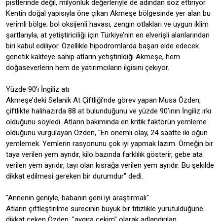
pistlerinde değil, milyonluk değerleriyle de adından söz ettiriyor.
Kentin doğal yapısıyla öne çıkan Akmeşe bölgesinde yer alan bu
verimli bölge; bol oksijenli havası, zengin otlakları ve uygun iklim
şartlarıyla, at yetiştiriciliği için Türkiye’nin en elverişli alanlarından
biri kabul ediliyor. Özellikle hipodromlarda başarı elde edecek
genetik kaliteye sahip atların yetiştirildiği Akmeşe, hem
doğaseverlerin hem de yatırımcıların ilgisini çekiyor.
Yüzde 90’ı İngiliz atı
Akmeşe’deki Selanik At Çiftliği’nde görev yapan Musa Özden,
çiftlikte halihazırda 88 at bulunduğunu ve yüzde 90’ının İngiliz ırkı
olduğunu söyledi. Atların bakımında en kritik faktörün yemleme
olduğunu vurgulayan Özden, "En önemli olay, 24 saatte iki öğün
yemlemek. Yemlerin rasyonunu çok iyi yapmak lazım. Örneğin bir
taya verilen yem ayrıdır, kilo bazında farklılık gösterir, gebe ata
verilen yem ayrıdır, tayı olan kısrağa verilen yem ayrıdır. Bu şekilde
dikkat edilmesi gereken bir durumdur" dedi.
"Annenin geniyle, babanın geni iyi araştırmalı"
Atların çiftleştirilme sürecinin büyük bir titizlikle yürütüldüğüne
dikkat çeken Özden, "aygıra çekim" olarak adlandırılan