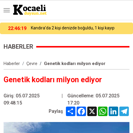
22:21:28
Avcılar’da demir sopalı, taşlı kavga: 1 yaralı
HABERLER
Haberler
Çevre
Genetik kodları milyon ediyor
Genetik kodları milyon ediyor
Giriş: 05.07.2025
|
Güncelleme: 05.07.2025
09:48:15
17:20
Share
Facebook
X
WhatsApp
Linked
T
Paylaş