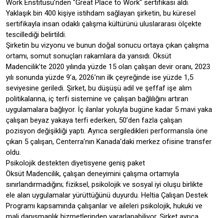
Work Enstitüsü’nden "Great Place to Work" sertifikası aldı.
Yaklaşık bin 400 kişiye istihdam sağlayan şirketin, bu küresel
sertifikayla insan odaklı çalışma kültürünü uluslararası ölçekte
tescillediği belirtildi.
Şirketin bu vizyonu ve bunun doğal sonucu ortaya çıkan çalışma
ortamı, somut sonuçları rakamlara da yansıdı. Öksüt
Madencilik’te 2020 yılında yüzde 15 olan çalışan devir oranı, 2023
yılı sonunda yüzde 9’a, 2026’nın ilk çeyreğinde ise yüzde 1,5
seviyesine geriledi. Şirket, bu düşüşü adil ve şeffaf işe alım
politikalarına, iç terfi sistemine ve çalışan bağlılığını artıran
uygulamalara bağlıyor. İç ilanlar yoluyla bugüne kadar 5 mavi yaka
çalışan beyaz yakaya terfi ederken, 50’den fazla çalışan
pozisyon değişikliği yaptı. Ayrıca sergiledikleri performansla öne
çıkan 5 çalışan, Centerra’nın Kanada’daki merkez ofisine transfer
oldu.
Psikolojik destekten diyetisyene geniş paket
Öksüt Madencilik, çalışan deneyimini çalışma ortamıyla
sınırlandırmadığını; fiziksel, psikolojik ve sosyal iyi oluşu birlikte
ele alan uygulamalar yürüttüğünü duyurdu. Heltia Çalışan Destek
Programı kapsamında çalışanlar ve aileleri psikolojik, hukuki ve
mali danışmanlık hizmetlerinden yararlanabiliyor. Şirket ayrıca,