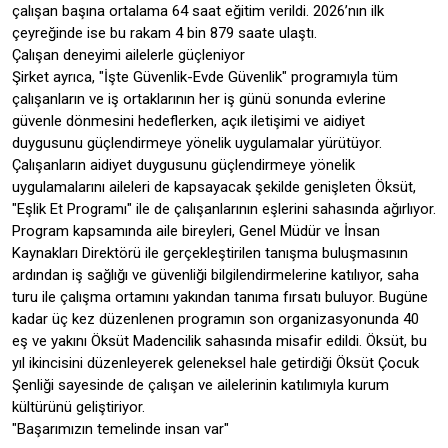
çalışan başına ortalama 64 saat eğitim verildi. 2026’nın ilk
çeyreğinde ise bu rakam 4 bin 879 saate ulaştı.
Çalışan deneyimi ailelerle güçleniyor
Şirket ayrıca, "İşte Güvenlik-Evde Güvenlik" programıyla tüm
çalışanların ve iş ortaklarının her iş günü sonunda evlerine
güvenle dönmesini hedeflerken, açık iletişimi ve aidiyet
duygusunu güçlendirmeye yönelik uygulamalar yürütüyor.
Çalışanların aidiyet duygusunu güçlendirmeye yönelik
uygulamalarını aileleri de kapsayacak şekilde genişleten Öksüt,
"Eşlik Et Programı" ile de çalışanlarının eşlerini sahasında ağırlıyor.
Program kapsamında aile bireyleri, Genel Müdür ve İnsan
Kaynakları Direktörü ile gerçekleştirilen tanışma buluşmasının
ardından iş sağlığı ve güvenliği bilgilendirmelerine katılıyor, saha
turu ile çalışma ortamını yakından tanıma fırsatı buluyor. Bugüne
kadar üç kez düzenlenen programın son organizasyonunda 40
eş ve yakını Öksüt Madencilik sahasında misafir edildi. Öksüt, bu
yıl ikincisini düzenleyerek geleneksel hale getirdiği Öksüt Çocuk
Şenliği sayesinde de çalışan ve ailelerinin katılımıyla kurum
kültürünü geliştiriyor.
"Başarımızın temelinde insan var"