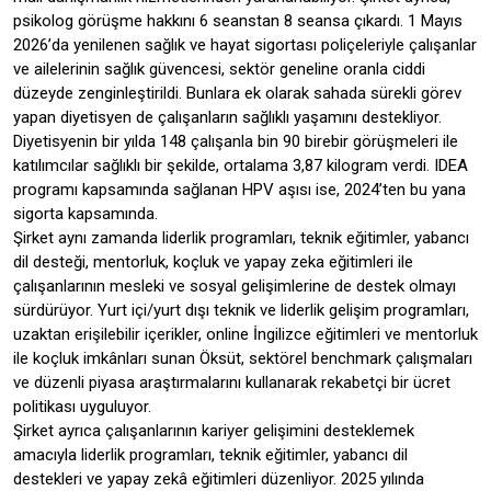
psikolog görüşme hakkını 6 seanstan 8 seansa çıkardı. 1 Mayıs
2026’da yenilenen sağlık ve hayat sigortası poliçeleriyle çalışanlar
ve ailelerinin sağlık güvencesi, sektör geneline oranla ciddi
düzeyde zenginleştirildi. Bunlara ek olarak sahada sürekli görev
yapan diyetisyen de çalışanların sağlıklı yaşamını destekliyor.
Diyetisyenin bir yılda 148 çalışanla bin 90 birebir görüşmeleri ile
katılımcılar sağlıklı bir şekilde, ortalama 3,87 kilogram verdi. IDEA
programı kapsamında sağlanan HPV aşısı ise, 2024’ten bu yana
sigorta kapsamında.
Şirket aynı zamanda liderlik programları, teknik eğitimler, yabancı
dil desteği, mentorluk, koçluk ve yapay zeka eğitimleri ile
çalışanlarının mesleki ve sosyal gelişimlerine de destek olmayı
sürdürüyor. Yurt içi/yurt dışı teknik ve liderlik gelişim programları,
uzaktan erişilebilir içerikler, online İngilizce eğitimleri ve mentorluk
ile koçluk imkânları sunan Öksüt, sektörel benchmark çalışmaları
ve düzenli piyasa araştırmalarını kullanarak rekabetçi bir ücret
politikası uyguluyor.
Şirket ayrıca çalışanlarının kariyer gelişimini desteklemek
amacıyla liderlik programları, teknik eğitimler, yabancı dil
destekleri ve yapay zekâ eğitimleri düzenliyor. 2025 yılında