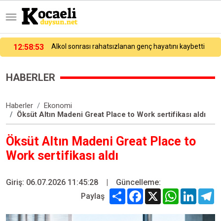
12:58:53
Alkol sonrası rahatsızlanan genç hayatını kaybetti
HABERLER
Haberler
Ekonomi
Öksüt Altın Madeni Great Place to Work sertifikası aldı
Öksüt Altın Madeni Great Place to
Work sertifikası aldı
Giriş: 06.07.2026 11:45:28
|
Güncelleme:
Share
Facebook
X
WhatsApp
Linked
T
Paylaş