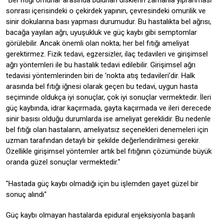
sonrası içerisindeki o çekirdek yapının, çevresindeki omurilik ve
sinir dokularına bası yapması durumudur. Bu hastalıkta bel ağrısı,
bacağa yayılan ağrı, uyuşukluk ve güç kaybı gibi semptomlar
görülebilir. Ancak önemli olan nokta; her bel fıtığı ameliyat
gerektirmez. Fizik tedavi, egzersizler, ilaç tedavileri ve girişimsel
ağrı yöntemleri ile bu hastalık tedavi edilebilir. Girişimsel ağrı
tedavisi yöntemlerinden biri de ’nokta atış tedavileri’dir. Halk
arasında bel fıtığı iğnesi olarak geçen bu tedavi, uygun hasta
seçiminde oldukça iyi sonuçlar, çok iyi sonuçlar vermektedir. İleri
güç kaybında, idrar kaçırmada, gayta kaçırmada ve ileri derecede
sinir basısı olduğu durumlarda ise ameliyat gereklidir. Bu nedenle
bel fıtığı olan hastaların, ameliyatsız seçenekleri denemeleri için
uzman tarafından detaylı bir şekilde değerlendirilmesi gerekir.
Özellikle girişimsel yöntemler artık bel fıtığının çözümünde büyük
oranda güzel sonuçlar vermektedir."
"Hastada güç kaybı olmadığı için bu işlemden gayet güzel bir
sonuç alındı"
Güç kaybı olmayan hastalarda epidural enjeksiyonla başarılı