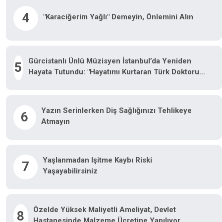
4
"Karaciğerim Yağlı" Demeyin, Önlemini Alın
Gürcistanlı Ünlü Müzisyen İstanbul’da Yeniden
5
Hayata Tutundu: "Hayatımı Kurtaran Türk Doktorum
Için Tiflis’te Sahneye Çıkacağım"
Yazın Serinlerken Diş Sağlığınızı Tehlikeye
6
Atmayın
Yaşlanmadan Işitme Kaybı Riski
7
Yaşayabilirsiniz
Özelde Yüksek Maliyetli Ameliyat, Devlet
8
Hastanesinde Malzeme Ücretine Yapılıyor