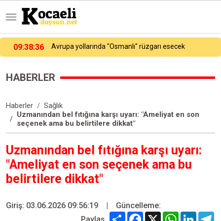
06:00:43
Sultanbeyli’de alışveriş merkezinde korkutan yangın
HABERLER
Haberler
Sağlık
Uzmanından bel fıtığına karşı uyarı: "Ameliyat en son
seçenek ama bu belirtilere dikkat"
Uzmanından bel fıtığına karşı uyarı:
"Ameliyat en son seçenek ama bu
belirtilere dikkat"
Giriş: 03.06.2026 09:56:19
|
Güncelleme:
Share
Facebook
X
WhatsApp
Linked
T
Paylaş