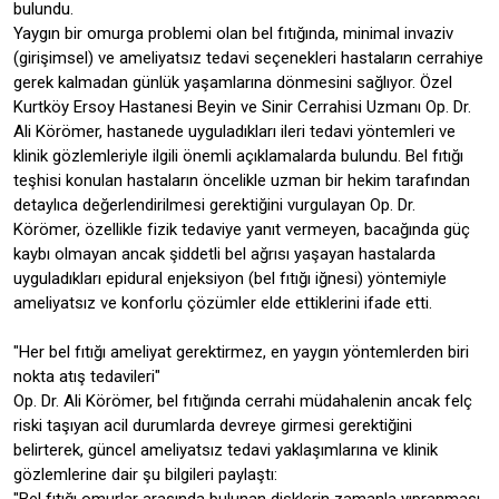
bulundu.
Yaygın bir omurga problemi olan bel fıtığında, minimal invaziv
(girişimsel) ve ameliyatsız tedavi seçenekleri hastaların cerrahiye
gerek kalmadan günlük yaşamlarına dönmesini sağlıyor. Özel
Kurtköy Ersoy Hastanesi Beyin ve Sinir Cerrahisi Uzmanı Op. Dr.
Ali Körömer, hastanede uyguladıkları ileri tedavi yöntemleri ve
klinik gözlemleriyle ilgili önemli açıklamalarda bulundu. Bel fıtığı
teşhisi konulan hastaların öncelikle uzman bir hekim tarafından
detaylıca değerlendirilmesi gerektiğini vurgulayan Op. Dr.
Körömer, özellikle fizik tedaviye yanıt vermeyen, bacağında güç
kaybı olmayan ancak şiddetli bel ağrısı yaşayan hastalarda
uyguladıkları epidural enjeksiyon (bel fıtığı iğnesi) yöntemiyle
ameliyatsız ve konforlu çözümler elde ettiklerini ifade etti.
"Her bel fıtığı ameliyat gerektirmez, en yaygın yöntemlerden biri
nokta atış tedavileri"
Op. Dr. Ali Körömer, bel fıtığında cerrahi müdahalenin ancak felç
riski taşıyan acil durumlarda devreye girmesi gerektiğini
belirterek, güncel ameliyatsız tedavi yaklaşımlarına ve klinik
gözlemlerine dair şu bilgileri paylaştı:
"Bel fıtığı omurlar arasında bulunan disklerin zamanla yıpranması