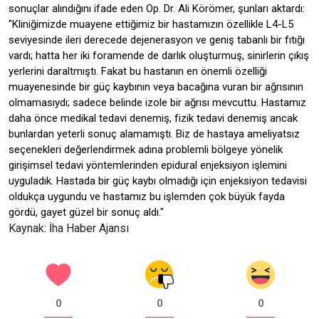
sonuçlar alındığını ifade eden Op. Dr. Ali Körömer, şunları aktardı:
"Kliniğimizde muayene ettiğimiz bir hastamızın özellikle L4-L5
seviyesinde ileri derecede dejenerasyon ve geniş tabanlı bir fıtığı
vardı; hatta her iki foramende de darlık oluşturmuş, sinirlerin çıkış
yerlerini daraltmıştı. Fakat bu hastanın en önemli özelliği
muayenesinde bir güç kaybının veya bacağına vuran bir ağrısının
olmamasıydı; sadece belinde izole bir ağrısı mevcuttu. Hastamız
daha önce medikal tedavi denemiş, fizik tedavi denemiş ancak
bunlardan yeterli sonuç alamamıştı. Biz de hastaya ameliyatsız
seçenekleri değerlendirmek adına problemli bölgeye yönelik
girişimsel tedavi yöntemlerinden epidural enjeksiyon işlemini
uyguladık. Hastada bir güç kaybı olmadığı için enjeksiyon tedavisi
oldukça uygundu ve hastamız bu işlemden çok büyük fayda
gördü, gayet güzel bir sonuç aldı."
Kaynak: İha Haber Ajansı
0
0
0