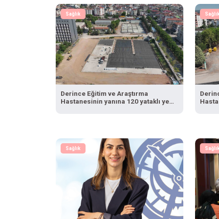
Sağlık
Sağlı
Derince Eğitim ve Araştırma
Derin
Hastanesinin yanına 120 yataklı yeni
Hastan
tesis
tesis
Sağlık
Sağlı