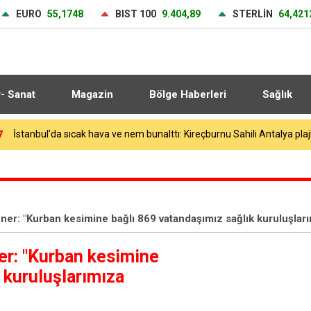
EURO
55,1748
BIST 100
9.404,89
STERLİN
64,421
r- Sanat
Magazin
Bölge Haberleri
Sağlık
1
14 yaşındaki çocuğun ölümünde tutuklanan şüphelinin babası ilk kez
üner: "Kurban kesimine bağlı 869 vatandaşımız sağlık kuruluşla
er: "Kurban kesimine
 kuruluşlarımıza