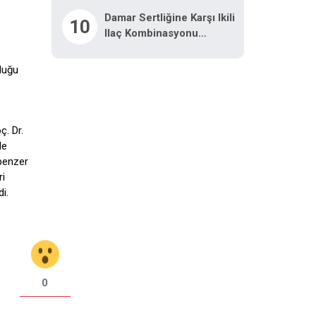
Damar Sertliğine Karşı Ikili
10
Ilaç Kombinasyonu
Araştırılacak
duğu
ç. Dr.
de
benzer
ri
i.
0