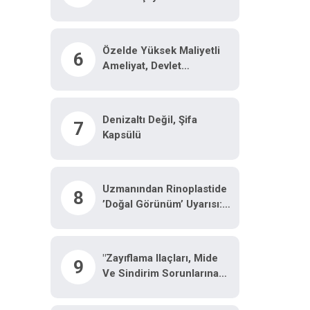
Özelde Yüksek Maliyetli
6
Ameliyat, Devlet
Hastanesinde Malzeme
Ücretine Yapılıyor
Denizaltı Değil, Şifa
7
Kapsülü
Uzmanından Rinoplastide
8
’doğal Görünüm’ Uyarısı:
"Ameliyat Olduğu Belli
Olmamalı"
"Zayıflama Ilaçları, Mide
9
Ve Sindirim Sorunlarına
Neden Olabilir"