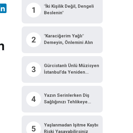
hatsApp
LinkedIn
"İki Kişilik Değil, Dengeli
1
Beslenin"
"Karaciğerim Yağlı"
2
Demeyin, Önlemini Alın
Gürcistanlı Ünlü Müzisyen
3
İstanbul’da Yeniden
Hayata Tutundu: "Hayatımı
Kurtaran Türk Doktorum
Için Tiflis’te Sahneye
Yazın Serinlerken Diş
4
Çıkacağım"
Sağlığınızı Tehlikeye
Atmayın
Yaşlanmadan Işitme Kaybı
5
Riski Yaşayabilirsiniz