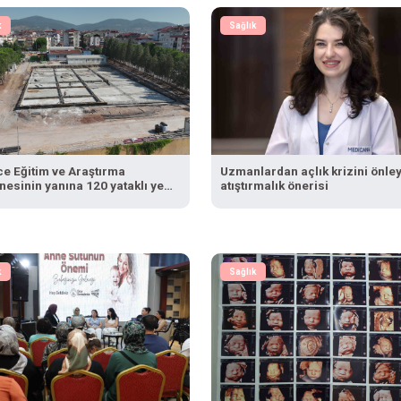
k
Sağlık
ce Eğitim ve Araştırma
Uzmanlardan açlık krizini önle
esinin yanına 120 yataklı yeni
atıştırmalık önerisi
k
Sağlık