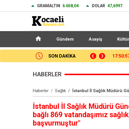
GRAMALTIN
6.658,04
DOLAR
47,6997
Gündem
Asayiş
Kültü
SON DAKİKA
İstanbul’da sıcak hava ve nem bunalttı: Kireçburnu Sahili Antalya plajlarını aratmadı
17:27:5
HABERLER
Haberler
Sağlık
İstanbul İl Sağlık Müdürü G
İstanbul İl Sağlık Müdürü Gün
bağlı 869 vatandaşımız sağlık
başvurmuştur"