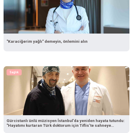
"Karaciğerim yağlı" demeyin, önlemini alın
Sağlık
Gürcistanlı ünlü müzisyen İstanbul’da yeniden hayata tutundu:
"Hayatımı kurtaran Türk doktorum için Tiflis’te sahneye
çıkacağım"