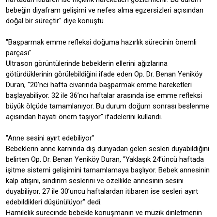
bebeğin diyafram gelişimi ve nefes alma egzersizleri açısından
doğal bir süreçtir" diye konuştu.
"Başparmak emme refleksi doğuma hazırlık sürecinin önemli
parçası"
Ultrason görüntülerinde bebeklerin ellerini ağızlarına
götürdüklerinin görülebildiğini ifade eden Op. Dr. Benan Yeniköy
Duran, "20’nci hafta civarında başparmak emme hareketleri
başlayabiliyor. 32 ile 36’ncı haftalar arasında ise emme refleksi
büyük ölçüde tamamlanıyor. Bu durum doğum sonrası beslenme
açısından hayati önem taşıyor" ifadelerini kullandı.
"Anne sesini ayırt edebiliyor"
Bebeklerin anne karnında dış dünyadan gelen sesleri duyabildiğini
belirten Op. Dr. Benan Yeniköy Duran, "Yaklaşık 24’üncü haftada
işitme sistemi gelişimini tamamlamaya başlıyor. Bebek annesinin
kalp atışını, sindirim seslerini ve özellikle annesinin sesini
duyabiliyor. 27 ile 30’uncu haftalardan itibaren ise sesleri ayırt
edebildikleri düşünülüyor" dedi.
Hamilelik sürecinde bebekle konuşmanın ve müzik dinletmenin