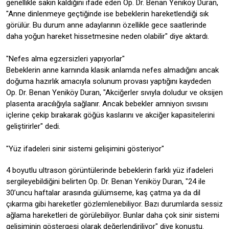
genellikle sakin kaldığını ifade eden Op. Dr. Benan Yeniköy Duran,
"Anne dinlenmeye geçtiğinde ise bebeklerin hareketlendiği sık
görülür. Bu durum anne adaylarının özellikle gece saatlerinde
daha yoğun hareket hissetmesine neden olabilir" diye aktardı.
"Nefes alma egzersizleri yapıyorlar"
Bebeklerin anne karnında klasik anlamda nefes almadığını ancak
doğuma hazırlık amacıyla solunum provası yaptığını kaydeden
Op. Dr. Benan Yeniköy Duran, "Akciğerler sıvıyla doludur ve oksijen
plasenta aracılığıyla sağlanır. Ancak bebekler amniyon sıvısını
içlerine çekip bırakarak göğüs kaslarını ve akciğer kapasitelerini
geliştirirler" dedi.
"Yüz ifadeleri sinir sistemi gelişimini gösteriyor"
4 boyutlu ultrason görüntülerinde bebeklerin farklı yüz ifadeleri
sergileyebildiğini belirten Op. Dr. Benan Yeniköy Duran, "24 ile
30’uncu haftalar arasında gülümseme, kaş çatma ya da dil
çıkarma gibi hareketler gözlemlenebiliyor. Bazı durumlarda sessiz
ağlama hareketleri de görülebiliyor. Bunlar daha çok sinir sistemi
gelişiminin göstergesi olarak değerlendiriliyor" diye konuştu.