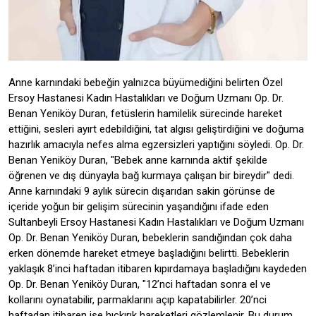
Anne karnındaki bebeğin yalnızca büyümediğini belirten Özel
Ersoy Hastanesi Kadın Hastalıkları ve Doğum Uzmanı Op. Dr.
Benan Yeniköy Duran, fetüslerin hamilelik sürecinde hareket
ettiğini, sesleri ayırt edebildiğini, tat algısı geliştirdiğini ve doğuma
hazırlık amacıyla nefes alma egzersizleri yaptığını söyledi. Op. Dr.
Benan Yeniköy Duran, "Bebek anne karnında aktif şekilde
öğrenen ve dış dünyayla bağ kurmaya çalışan bir bireydir" dedi.
Anne karnındaki 9 aylık sürecin dışarıdan sakin görünse de
içeride yoğun bir gelişim sürecinin yaşandığını ifade eden
Sultanbeyli Ersoy Hastanesi Kadın Hastalıkları ve Doğum Uzmanı
Op. Dr. Benan Yeniköy Duran, bebeklerin sandığından çok daha
erken dönemde hareket etmeye başladığını belirtti. Bebeklerin
yaklaşık 8’inci haftadan itibaren kıpırdamaya başladığını kaydeden
Op. Dr. Benan Yeniköy Duran, "12’nci haftadan sonra el ve
kollarını oynatabilir, parmaklarını açıp kapatabilirler. 20’nci
haftadan itibaren ise hıçkırık hareketleri gözlemlenir. Bu durum