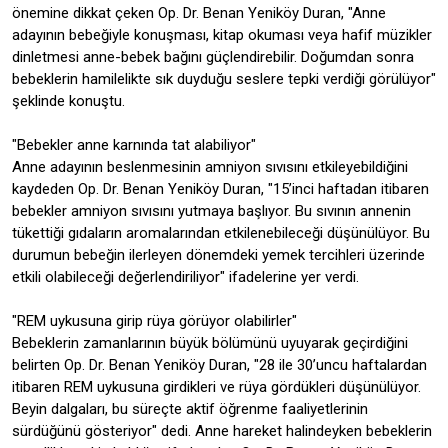
önemine dikkat çeken Op. Dr. Benan Yeniköy Duran, "Anne
adayının bebeğiyle konuşması, kitap okuması veya hafif müzikler
dinletmesi anne-bebek bağını güçlendirebilir. Doğumdan sonra
bebeklerin hamilelikte sık duyduğu seslere tepki verdiği görülüyor"
şeklinde konuştu.
"Bebekler anne karnında tat alabiliyor"
Anne adayının beslenmesinin amniyon sıvısını etkileyebildiğini
kaydeden Op. Dr. Benan Yeniköy Duran, "15’inci haftadan itibaren
bebekler amniyon sıvısını yutmaya başlıyor. Bu sıvının annenin
tükettiği gıdaların aromalarından etkilenebileceği düşünülüyor. Bu
durumun bebeğin ilerleyen dönemdeki yemek tercihleri üzerinde
etkili olabileceği değerlendiriliyor" ifadelerine yer verdi.
"REM uykusuna girip rüya görüyor olabilirler"
Bebeklerin zamanlarının büyük bölümünü uyuyarak geçirdiğini
belirten Op. Dr. Benan Yeniköy Duran, "28 ile 30’uncu haftalardan
itibaren REM uykusuna girdikleri ve rüya gördükleri düşünülüyor.
Beyin dalgaları, bu süreçte aktif öğrenme faaliyetlerinin
sürdüğünü gösteriyor" dedi. Anne hareket halindeyken bebeklerin