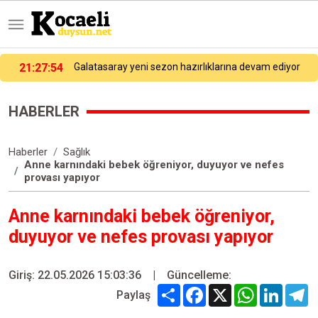
21:27:54
Galatasaray yeni sezon hazırlıklarına devam ediyor
HABERLER
Haberler
Sağlık
Anne karnındaki bebek öğreniyor, duyuyor ve nefes
provası yapıyor
Anne karnındaki bebek öğreniyor,
duyuyor ve nefes provası yapıyor
Giriş: 22.05.2026 15:03:36
|
Güncelleme:
Share
Facebook
X
WhatsApp
Linked
T
Paylaş