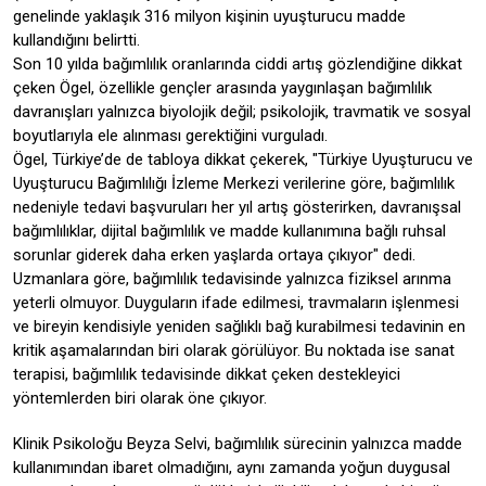
genelinde yaklaşık 316 milyon kişinin uyuşturucu madde
kullandığını belirtti.
Son 10 yılda bağımlılık oranlarında ciddi artış gözlendiğine dikkat
çeken Ögel, özellikle gençler arasında yaygınlaşan bağımlılık
davranışları yalnızca biyolojik değil; psikolojik, travmatik ve sosyal
boyutlarıyla ele alınması gerektiğini vurguladı.
Ögel, Türkiye’de de tabloya dikkat çekerek, "Türkiye Uyuşturucu ve
Uyuşturucu Bağımlılığı İzleme Merkezi verilerine göre, bağımlılık
nedeniyle tedavi başvuruları her yıl artış gösterirken, davranışsal
bağımlılıklar, dijital bağımlılık ve madde kullanımına bağlı ruhsal
sorunlar giderek daha erken yaşlarda ortaya çıkıyor" dedi.
Uzmanlara göre, bağımlılık tedavisinde yalnızca fiziksel arınma
yeterli olmuyor. Duyguların ifade edilmesi, travmaların işlenmesi
ve bireyin kendisiyle yeniden sağlıklı bağ kurabilmesi tedavinin en
kritik aşamalarından biri olarak görülüyor. Bu noktada ise sanat
terapisi, bağımlılık tedavisinde dikkat çeken destekleyici
yöntemlerden biri olarak öne çıkıyor.
Klinik Psikoloğu Beyza Selvi, bağımlılık sürecinin yalnızca madde
kullanımından ibaret olmadığını, aynı zamanda yoğun duygusal