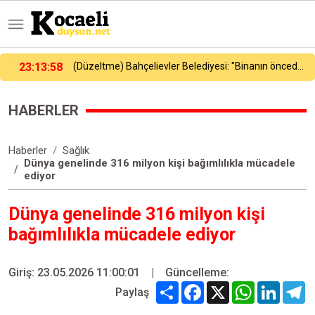
ievler Belediyesi: "Binanın önceden tahliye edilmesi nedeniyle ilk belirlemelere göre herhangi bir can kaybı veya yaralanma bulunmamaktadır"
23:16:23
Galatasaray, yeni sezon hazırlıklarını sürdürdü
HABERLER
Haberler
Sağlık
Dünya genelinde 316 milyon kişi bağımlılıkla mücadele
ediyor
Dünya genelinde 316 milyon kişi
bağımlılıkla mücadele ediyor
Giriş: 23.05.2026 11:00:01
|
Güncelleme:
Share
Facebook
X
WhatsApp
Linked
T
Paylaş