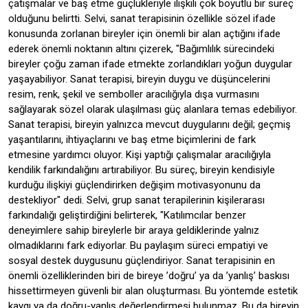
çatışmalar ve baş etme güçlükleriyle ilişkili çok boyutlu bir süreç
olduğunu belirtti. Selvi, sanat terapisinin özellikle sözel ifade
konusunda zorlanan bireyler için önemli bir alan açtığını ifade
ederek önemli noktanın altını çizerek, "Bağımlılık sürecindeki
bireyler çoğu zaman ifade etmekte zorlandıkları yoğun duygular
yaşayabiliyor. Sanat terapisi, bireyin duygu ve düşüncelerini
resim, renk, şekil ve semboller aracılığıyla dışa vurmasını
sağlayarak sözel olarak ulaşılması güç alanlara temas edebiliyor.
Sanat terapisi, bireyin yalnızca mevcut duygularını değil; geçmiş
yaşantılarını, ihtiyaçlarını ve baş etme biçimlerini de fark
etmesine yardımcı oluyor. Kişi yaptığı çalışmalar aracılığıyla
kendilik farkındalığını artırabiliyor. Bu süreç, bireyin kendisiyle
kurduğu ilişkiyi güçlendirirken değişim motivasyonunu da
destekliyor" dedi. Selvi, grup sanat terapilerinin kişilerarası
farkındalığı geliştirdiğini belirterek, "Katılımcılar benzer
deneyimlere sahip bireylerle bir araya geldiklerinde yalnız
olmadıklarını fark ediyorlar. Bu paylaşım süreci empatiyi ve
sosyal destek duygusunu güçlendiriyor. Sanat terapisinin en
önemli özelliklerinden biri de bireye ’doğru’ ya da ’yanlış’ baskısı
hissettirmeyen güvenli bir alan oluşturması. Bu yöntemde estetik
kaygı ya da doğru-yanlış değerlendirmesi bulunmaz. Bu da bireyin