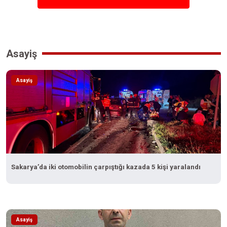
Asayiş
Asayiş
Sakarya’da iki otomobilin çarpıştığı kazada 5 kişi yaralandı
Asayiş