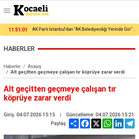
AK Parti İstanbul’dan "AK Belediyeciliği Yerinde Gör" programı
11:54:32
Küçükçekmece Menekşe Deresi’nde batık tekneler karabatakların yuvası oldu
HABERLER
Haberler
Asayiş
Alt geçitten geçmeye çalışan tır köprüye zarar verdi
Alt geçitten geçmeye çalışan tır
köprüye zarar verdi
Giriş: 04.07.2026 15:15
|
Güncelleme: 04.07.2026 15:21
Share
Facebook
X
WhatsApp
Linked
T
Paylaş