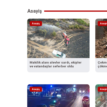
Asayiş
Asayiş
Asayi
Makilik alanı alevler sardı, ekipler
Çekme
ve vatandaşlar seferber oldu
çökme
Asayiş
Asayi