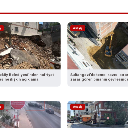
ş
Asayiş
köy Belediyesi’nden hafriyat
Sultangazi’de temel kazısı sıra
sine ilişkin açıklama
zarar gören binanın çevresinde
bina daha tahliye edildi
ş
Asayiş