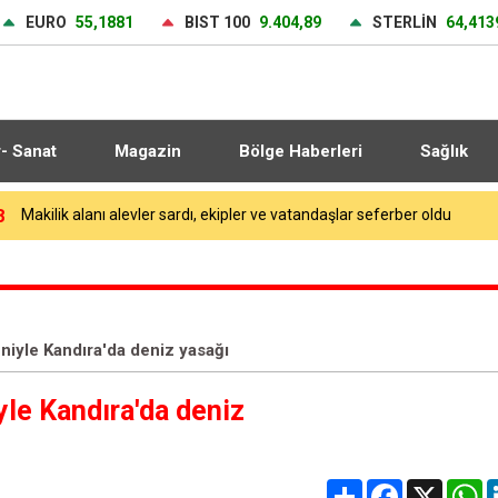
EURO
55,1881
BIST 100
9.404,89
STERLİN
64,413
r- Sanat
Magazin
Bölge Haberleri
Sağlık
6
niyle Kandıra'da deniz yasağı
yle Kandıra'da deniz
Share
Facebook
X
W