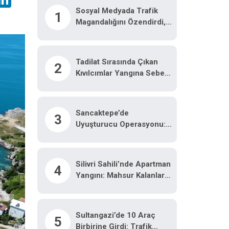
Sosyal Medyada Trafik
1
Magandalığını Özendirdi,
Ehliyetinden Oldu: 72 Bin
Lira Ceza
Tadilat Sırasında Çıkan
2
Kıvılcımlar Yangına Sebep
Oldu
Sancaktepe’de
3
Uyuşturucu Operasyonu:
191,70 Gram Uyuşturucu
Ele Geçirildi
Silivri Sahili’nde Apartman
4
Yangını: Mahsur Kalanlar
Balkonlardan Kurtarıldı
Sultangazi’de 10 Araç
5
Birbirine Girdi: Trafik