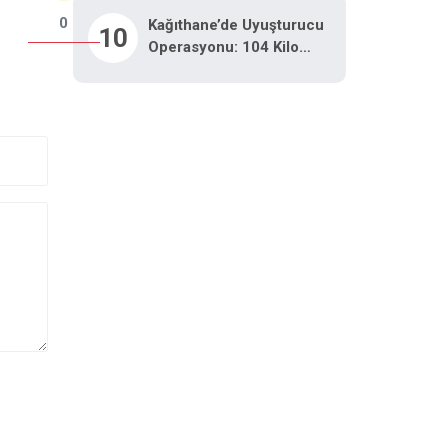
0
Kağıthane’de Uyuşturucu
10
Operasyonu: 104 Kilo
Pregabalin Ele Geçirildi