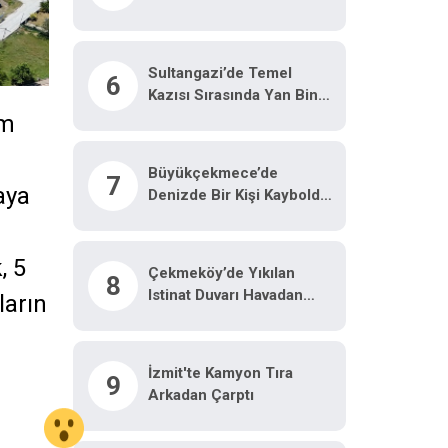
Yoğunluğu Havadan
Görüntülendi
Sultangazi’de Temel
6
Kazısı Sırasında Yan Bina
Zarar Gördü: Tedbir
üm
Amaçlı Boşaltıldı
Büyükçekmece’de
7
aya
Denizde Bir Kişi Kayboldu
Iddiasıyla Başlatılan Arama
3’üncü Gününde De
Devam Etti
, 5
Çekmeköy’de Yıkılan
8
Istinat Duvarı Havadan
ların
Görüntülendi
İzmit'te Kamyon Tıra
9
Arkadan Çarptı