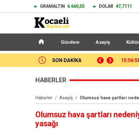
GRAMALTIN
6.660,55
DOLAR
47,7111
Gündem
Asayiş
Kültü
sardı, ekipler ve vatandaşlar seferber oldu
SON DAKİKA
15:11:3
HABERLER
Haberler
Asayiş
Olumsuz hava şartları nede
Olumsuz hava şartları nedeni
yasağı