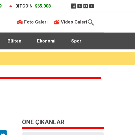
9
BITCOIN
$65.008
Foto Galeri
Video Galeri
Bülten
Ekonomi
Spor
Ford Trucks ve IVECO’nun yeni nesil kabin projesinde yeni bir dönemin kapısı aralanıyor
ÖNE ÇIKANLAR
hatsApp
LinkedIn