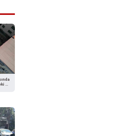
sında
ki 3