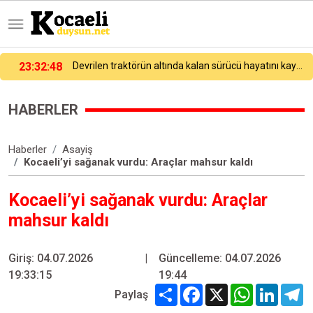
22:46:19
Kandıra’da 2 kişi denizde boğuldu, 1 kişi kayıp
HABERLER
Haberler
Asayiş
Kocaeli’yi sağanak vurdu: Araçlar mahsur kaldı
Kocaeli’yi sağanak vurdu: Araçlar
mahsur kaldı
Giriş: 04.07.2026
|
Güncelleme: 04.07.2026
19:33:15
19:44
Share
Facebook
X
WhatsApp
Linked
T
Paylaş