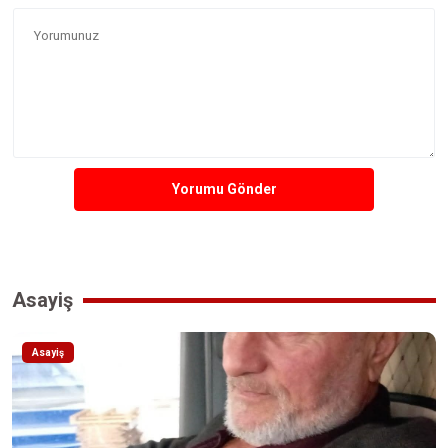
Yorumu Gönder
Asayiş
Asayiş