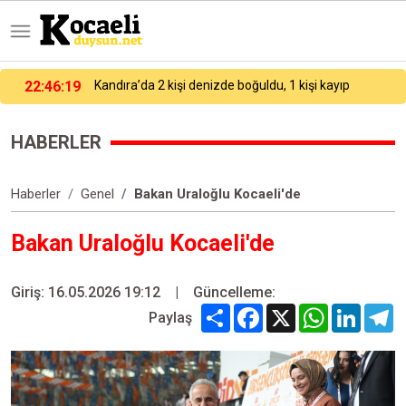
22:21:28
Avcılar’da demir sopalı, taşlı kavga: 1 yaralı
HABERLER
Haberler
Genel
Bakan Uraloğlu Kocaeli'de
Bakan Uraloğlu Kocaeli'de
Giriş: 16.05.2026 19:12
|
Güncelleme:
Share
Facebook
X
WhatsApp
Linked
T
Paylaş