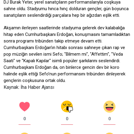
DJ Burak Yeter, yerel sanatçıların performanslarıyla coşkuya
sahne oldu. Stadyumu hınca hınç dolduran gençler, gün boyunca
sanatçıların seslendirdiği parçalara hep bir ağızdan eşlik etti.
Akşamın ilerleyen saatlerinde stadyuma gelerek dev kalabalığa
hitap eden Cumhurbaşkanı Erdoğan, konuşmasını tamamladıktan
sonra programı tribünden takip etmeye devam etti.
Cumhurbaşkanı Erdoğan’ın hitabı sonrası sahneye çıkan rap ve
pop müziğin sevilen ismi Sefo; "Bilmem mi", "Affettim", "Veda
Saati" ve "Kapalı Kapılar" isimli popüler şarkılarını seslendirdi.
Cumhurbaşkanı Erdoğan da, on binlerce gencin dev bir koro
halinde eşlik ettiği Sefo’nun performansını tribünden dinleyerek
gençlerin coşkusuna ortak oldu.
Kaynak: İha Haber Ajansı
0
0
0