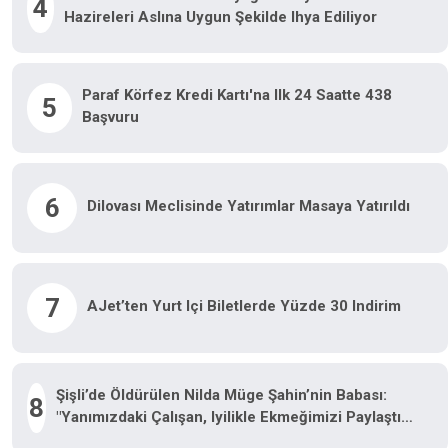
4
Hazireleri Aslına Uygun Şekilde Ihya Ediliyor
Paraf Körfez Kredi Kartı'na Ilk 24 Saatte 438
5
Başvuru
6
Dilovası Meclisinde Yatırımlar Masaya Yatırıldı
7
AJet’ten Yurt Içi Biletlerde Yüzde 30 Indirim
Şişli’de Öldürülen Nilda Müge Şahin’nin Babası:
8
"Yanımızdaki Çalışan, Iyilikle Ekmeğimizi Paylaştık
Sonucu Bize Bu Şekilde Mal Oldu"