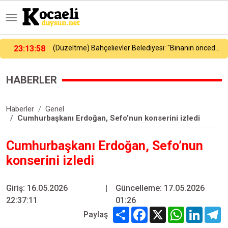
ievler Belediyesi: "Binanın önceden tahliye edilmesi nedeniyle ilk belirlemelere göre herhangi bir can kaybı veya yaralanma bulunmamaktadır"
23:16:23
Galatasaray, yeni sezon hazırlıklarını sürdürdü
HABERLER
Haberler
Genel
Cumhurbaşkanı Erdoğan, Sefo’nun konserini izledi
Cumhurbaşkanı Erdoğan, Sefo’nun
konserini izledi
Giriş: 16.05.2026
|
Güncelleme: 17.05.2026
22:37:11
01:26
Share
Facebook
X
WhatsApp
Linked
T
Paylaş