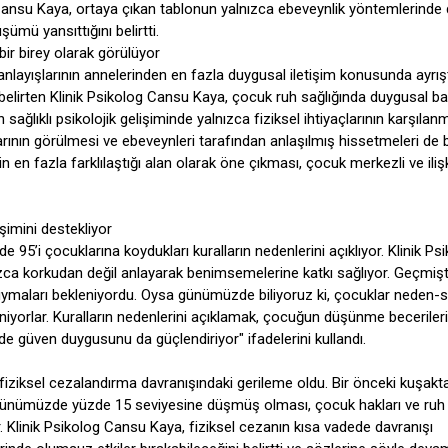
nsu Kaya, ortaya çıkan tablonun yalnızca ebeveynlik yöntemlerinde d
ümü yansıttığını belirtti.
bir birey olarak görülüyor
nlayışlarının annelerinden en fazla duygusal iletişim konusunda ayrışt
elirten Klinik Psikolog Cansu Kaya, çocuk ruh sağlığında duygusal ba
n sağlıklı psikolojik gelişiminde yalnızca fiziksel ihtiyaçlarının karşılan
gularının görülmesi ve ebeveynleri tarafından anlaşılmış hissetmeleri de
 en fazla farklılaştığı alan olarak öne çıkması, çocuk merkezli ve ilişk
işimini destekliyor
 95’i çocuklarına koydukları kuralların nedenlerini açıklıyor. Klinik Ps
ızca korkudan değil anlayarak benimsemelerine katkı sağlıyor. Geçmiş
maları bekleniyordu. Oysa günümüzde biliyoruz ki, çocuklar neden-
lleniyorlar. Kuralların nedenlerini açıklamak, çocuğun düşünme becerileri
 güven duygusunu da güçlendiriyor" ifadelerini kullandı.
 fiziksel cezalandırma davranışındaki gerileme oldu. Bir önceki kuşak
 günümüzde yüzde 15 seviyesine düşmüş olması, çocuk hakları ve ruh 
r. Klinik Psikolog Cansu Kaya, fiziksel cezanın kısa vadede davranışı