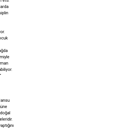
 etti:
larda
iplin
or.
çocuk
çağda
imiyle
zaman
biliyor.
"
 Cansu
ğüne
 doğal
eridir.
aptığını