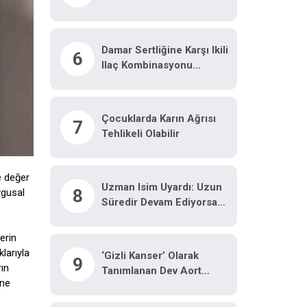
Neden Olabilir"
Damar Sertliğine Karşı Ikili
6
Ilaç Kombinasyonu
Araştırılacak
Çocuklarda Karın Ağrısı
7
Tehlikeli Olabilir
e değer
Uzman Isim Uyardı: Uzun
8
ygusal
Süredir Devam Ediyorsa
Dikkat
erin
larıyla
‘Gizli Kanser’ Olarak
9
rın
Tanımlanan Dev Aort
üne
Anevrizması Kapalı
Yöntemle Tedavi Edildi