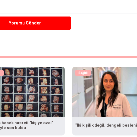
Yorumu Gönder
k
Sağlık
ık bebek hasreti "kişiye özel"
"İki kişilik değil, dengeli beslen
iyle son buldu