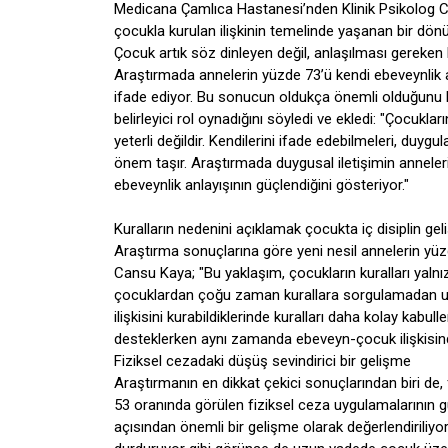
Medicana Çamlıca Hastanesi’nden Klinik Psikolog Ca
çocukla kurulan ilişkinin temelinde yaşanan bir dönüş
Çocuk artık söz dinleyen değil, anlaşılması gereken 
Araştırmada annelerin yüzde 73’ü kendi ebeveynlik a
ifade ediyor. Bu sonucun oldukça önemli olduğunu b
belirleyici rol oynadığını söyledi ve ekledi: "Çocukları
yeterli değildir. Kendilerini ifade edebilmeleri, duy
önem taşır. Araştırmada duygusal iletişimin annelerin
ebeveynlik anlayışının güçlendiğini gösteriyor."
Kuralların nedenini açıklamak çocukta iç disiplin gel
Araştırma sonuçlarına göre yeni nesil annelerin yüzde
Cansu Kaya; "Bu yaklaşım, çocukların kuralları yaln
çocuklardan çoğu zaman kurallara sorgulamadan uy
ilişkisini kurabildiklerinde kuralları daha kolay kabu
desteklerken aynı zamanda ebeveyn-çocuk ilişkisinde
Fiziksel cezadaki düşüş sevindirici bir gelişme
Araştırmanın en dikkat çekici sonuçlarından biri de,
53 oranında görülen fiziksel ceza uygulamalarının
açısından önemli bir gelişme olarak değerlendiriliyo