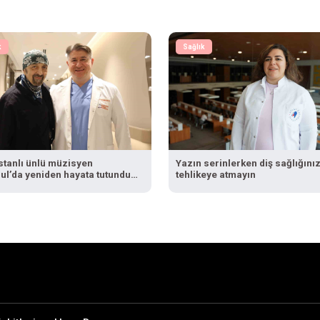
k
Sağlık
stanlı ünlü müzisyen
Yazın serinlerken diş sağlığınız
ul’da yeniden hayata tutundu:
tehlikeye atmayın
tımı kurtaran Türk doktorum
iflis’te sahneye çıkacağım"