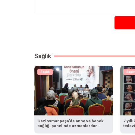
Sağlık
Sağlık
Sağlı
Gaziosmanpaşa’da anne ve bebek
7 yıll
sağlığı panelinde uzmanlardan
tedav
önemli tavsiyeler