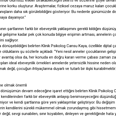
de olumsuz etkiler bırakabileceğini belirtti ve sözlerine şöyle devam
ine korku oluşturur. Araştırmalar, fiziksel cezaya maruz kalan çocuk
ranışların daha sık görülebildiğini gösteriyor. Bu nedenle günümüzde dis
maya dayanıyor."
şartlarının farklı bir ebeveynlik yaklaşımını gerekli kıldığını düşünüy
l gelişime kadar pek çok konuda bilgiye erişimin artması, annelerin 
ni sağlıyor.
üşebildiğini belirten Klinik Psikolog Cansu Kaya, özellikle dijital 
 olduklarını şu sözlerle açıkladı: "Yeni nesil anneler çocuklarının geliş
li bir avantaj olsa da, her konuda en doğru kararı verme çabası zaman 
aşılan ideal ebeveynlik örnekleri annelerde yetersizlik hissine neden ola
 değil, çocuğun ihtiyaçlarına duyarlı ve tutarlı bir ilişki kurabilmektir.
ne olmak önemli
 dönüşümün devam edeceğine işaret ettiğini belirten Klinik Psikolog
ide kendilerinden farklı bir ebeveynlik anlayışı benimseyeceğini düşündü
iyor ve kendi şartlarına göre yeni yaklaşımlar geliştiriyor. Bu değişim
nlerin kendilerini sürekli mükemmel olmak zorundaymış gibi hissetmemel
eğil; sevgi sunabilen, sınır koyabilen, dinleyen ve gerektiğinde hata y