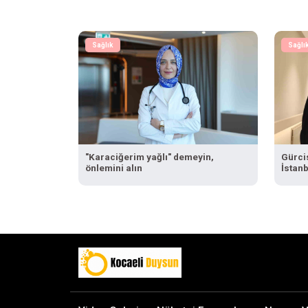
Sağlık
Sağlı
"Karaciğerim yağlı" demeyin,
Gürci
önlemini alın
İstanb
"Haya
için T