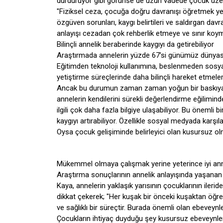
durduruyor gibi görünse de uzun vadede çocuk üzerin
"Fiziksel ceza, çocuğa doğru davranışı öğretmek yer
özgüven sorunları, kaygı belirtileri ve saldırgan dav
anlayışı cezadan çok rehberlik etmeye ve sınır koy
Bilinçli annelik beraberinde kaygıyı da getirebiliyor
Araştırmada annelerin yüzde 67’si günümüz dünyasının 
Eğitimden teknoloji kullanımına, beslenmeden sosya
yetiştirme süreçlerinde daha bilinçli hareket etmeleri
Ancak bu durumun zaman zaman yoğun bir baskıya dön
annelerin kendilerini sürekli değerlendirme eğiliminde
ilgili çok daha fazla bilgiye ulaşabiliyor. Bu önem
kaygıyı artırabiliyor. Özellikle sosyal medyada karşıl
Oysa çocuk gelişiminde belirleyici olan kusursuz olmak
Mükemmel olmaya çalışmak yerine yeterince iyi an
Araştırma sonuçlarının annelik anlayışında yaşanan
Kaya, annelerin yaklaşık yarısının çocuklarının iler
dikkat çekerek; "Her kuşak bir önceki kuşaktan öğren
ve sağlıklı bir süreçtir. Burada önemli olan ebevey
Çocukların ihtiyaç duyduğu şey kusursuz ebeveynler d