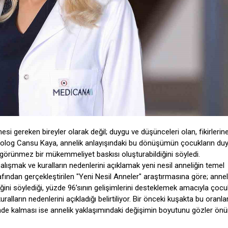
si gereken bireyler olarak değil; duygu ve düşünceleri olan, fikirlerin
sikolog Cansu Kaya, annelik anlayışındaki bu dönüşümün çocukların du
 görünmez bir mükemmeliyet baskısı oluşturabildiğini söyledi.
lışmak ve kuralların nedenlerini açıklamak yeni nesil anneliğin temel
rafından gerçekleştirilen "Yeni Nesil Anneler" araştırmasına göre; annel
ini söylediği, yüzde 96’sının gelişimlerini desteklemek amacıyla çocuk
ralların nedenlerini açıkladığı belirtiliyor. Bir önceki kuşakta bu oranla
inde kalması ise annelik yaklaşımındaki değişimin boyutunu gözler ön