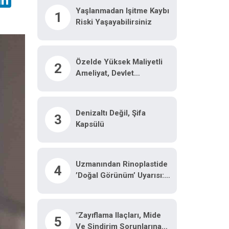
Yaşlanmadan Işitme Kaybı
1
Riski Yaşayabilirsiniz
Özelde Yüksek Maliyetli
2
Ameliyat, Devlet
Hastanesinde Malzeme
Ücretine Yapılıyor
Denizaltı Değil, Şifa
3
Kapsülü
Uzmanından Rinoplastide
4
’doğal Görünüm’ Uyarısı:
"Ameliyat Olduğu Belli
Olmamalı"
"Zayıflama Ilaçları, Mide
5
Ve Sindirim Sorunlarına