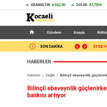
GRAMALTIN
6.562,90
DOLAR
47,7034
Gündem
Asayiş
Kültü
dec Kralove: 0 - Beşiktaş: 1 (Maç sonucu)
SON DAKİKA
21:37:5
HABERLER
Haberler
Sağlık
Bilinçli ebeveynlik güçleni
Bilinçli ebeveynlik güçlenir
baskısı artıyor