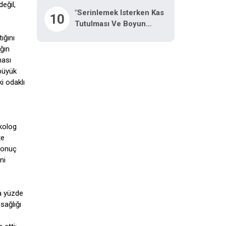
eğil,
"Serinlemek Isterken Kas
10
Tutulması Ve Boyun
Ağrısına Dikkat"
ığını
ğın
ması
 büyük
i odaklı
ikolog
te
sonuç
ni
ta yüzde
sağlığı