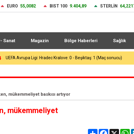
EURO
55,0082
BIST 100
9.404,89
STERLİN
64,221
r- Sanat
Magazin
Bölge Haberleri
Sağlık
3
Heybeliada Deniz Harp Okulu’nda çıkan yangın söndürüldü
rken, mükemmeliyet baskısı artıyor
ken, mükemmeliyet
Share
Facebook
X
W