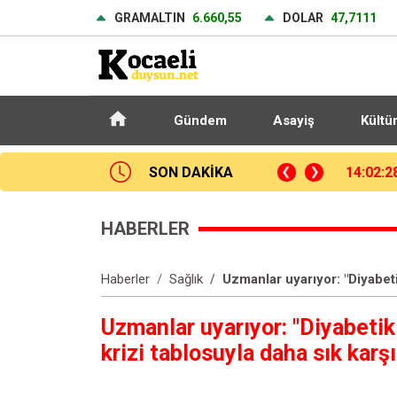
GRAMALTIN
6.660,55
DOLAR
47,7111
Gündem
Asayiş
Kültü
nden hafriyat çökmesine ilişkin açıklama
SON DAKİKA
13:07:5
HABERLER
Haberler
Sağlık
Uzmanlar uyarıyor: "Diyabeti
Uzmanlar uyarıyor: "Diyabetik
krizi tablosuyla daha sık karş