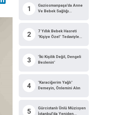
Gaziosmanpaşa’da Anne
1
Ve Bebek Sağlığı
Panelinde Uzmanlardan
Önemli Tavsiyeler
7 Yıllık Bebek Hasreti
2
"kişiye Özel" Tedaviyle
Son Buldu
"İki Kişilik Değil, Dengeli
3
Beslenin"
"Karaciğerim Yağlı"
4
Demeyin, Önlemini Alın
Gürcistanlı Ünlü Müzisyen
5
İstanbul’da Yeniden