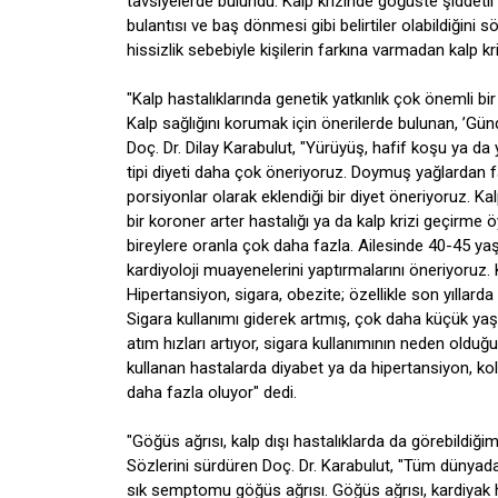
tavsiyelerde bulundu. Kalp krizinde göğüste şiddetli 
bulantısı ve baş dönmesi gibi belirtiler olabildiğini 
hissizlik sebebiyle kişilerin farkına varmadan kalp kri
"Kalp hastalıklarında genetik yatkınlık çok önemli bir
Kalp sağlığını korumak için önerilerde bulunan, ’Gü
Doç. Dr. Dilay Karabulut, "Yürüyüş, hafif koşu ya da
tipi diyeti daha çok öneriyoruz. Doymuş yağlardan
porsiyonlar olarak eklendiği bir diyet öneriyoruz. Kal
bir koroner arter hastalığı ya da kalp krizi geçirme
bireylere oranla çok daha fazla. Ailesinde 40-45 yaşı
kardiyoloji muayenelerini yaptırmalarını öneriyoruz. 
Hipertansiyon, sigara, obezite; özellikle son yılla
Sigara kullanımı giderek artmış, çok daha küçük yaş
atım hızları artıyor, sigara kullanımının neden oldu
kullanan hastalarda diyabet ya da hipertansiyon, ko
daha fazla oluyor" dedi.
"Göğüs ağrısı, kalp dışı hastalıklarda da görebildiğ
Sözlerini sürdüren Doç. Dr. Karabulut, "Tüm dünyada
sık semptomu göğüs ağrısı. Göğüs ağrısı, kardiyak h