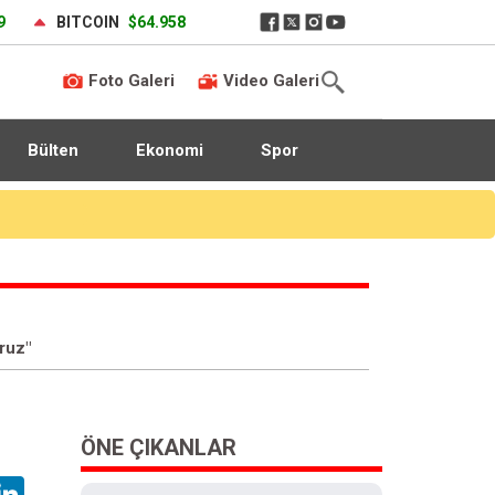
9
BITCOIN
$64.958
Foto Galeri
Video Galeri
Bülten
Ekonomi
Spor
Sultangazi’de temel kazısı sırasında zarar gören binanın çevresindeki 3 bina daha tahliye edildi
oruz"
ÖNE ÇIKANLAR
hatsApp
LinkedIn