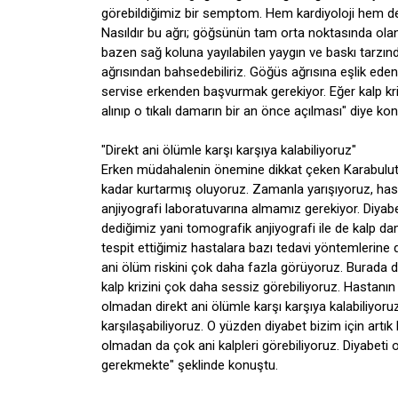
görebildiğimiz bir semptom. Hem kardiyoloji hem de
Nasıldır bu ağrı; göğsünün tam orta noktasında ola
bazen sağ koluna yayılabilen yaygın ve baskı tarzın
ağrısından bahsedebiliriz. Göğüs ağrısına eşlik eden 
servise erkenden başvurmak gerekiyor. Eğer kalp kr
alınıp o tıkalı damarın bir an önce açılması" diye ko
"Direkt ani ölümle karşı karşıya kalabiliyoruz"
Erken müdahalenin önemine dikkat çeken Karabulut
kadar kurtarmış oluyoruz. Zamanla yarışıyoruz, has
anjiyografi laboratuvarına almamız gerekiyor. Diyabe
dediğimiz yani tomografik anjiyografi ile de kalp dam
tespit ettiğimiz hastalara bazı tedavi yöntemlerine
ani ölüm riskini çok daha fazla görüyoruz. Burada da
kalp krizini çok daha sessiz görebiliyoruz. Hastanın 
olmadan direkt ani ölümle karşı karşıya kalabiliyoruz
karşılaşabiliyoruz. O yüzden diyabet bizim için artı
olmadan da çok ani kalpleri görebiliyoruz. Diyabeti 
gerekmekte" şeklinde konuştu.