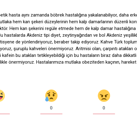
abetik hasta aynı zamanda böbrek hastalığına yakalanabiliyor, daha er
 mutlaka hem kan şekeri düzeylerinin hem kalp damarlarının düzenli kon
faktör. Hem kan şekerini regüle etmede hem de kalp damar hastalığına
 hastalarda Akdeniz tipi diyet, zeytinyağından ve bol Akdeniz yeşillik
etisyene de yönlendiriyoruz, beraber takip ediyoruz. Kahve Türk topl
ruz, şuruplu kahveleri önermiyoruz. Aritmisi olan, çarpıntı atakları o
 kafein bu atakları tetikleyebildiği için bu hastaların biraz daha dikkatl
sinlikle önermiyoruz. Hastalarımıza mutlaka obeziteden kaçının, hareket
0
0