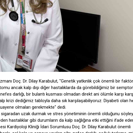
Uzmanı Doç. Dr. Dilay Karabulut, "Genetik yatkınlık çok önemli bir faktör
ptomu ancak kalp dışı diğer hastalıklarda da görebildiğimiz bir sempto
nefes darlığı, bir bulantı kusması olmadan direkt ani ölümle karşı karş
alp krizi dediğimiz tabloyla daha sık karşılaşabiliyoruz. Diyabeti olan h
 muayene olmaları gerekmekte" dedi.
iz, sigaradan uzak durmak ve stres yönetiminin önemli olduğunu söyle
eden hastalıklar gibi durumların da kalp sağlığına etki ettiğini ifade ede
i Kardiyoloji Kliniği İdari Sorumlusu Doç. Dr. Dilay Karabulut önemli