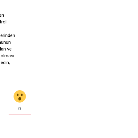
ken
trol
lerinden
umunun
lan ve
i olması
 edin,
0