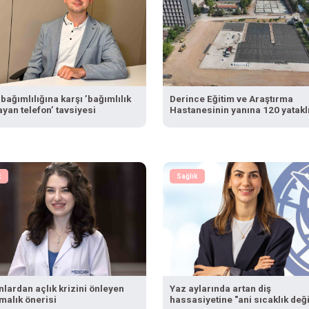
bağımlılığına karşı ’bağımlılık
Derince Eğitim ve Araştırma
yan telefon’ tavsiyesi
Hastanesinin yanına 120 yataklı
tesis
k
Sağlık
lardan açlık krizini önleyen
Yaz aylarında artan diş
rmalık önerisi
hassasiyetine "ani sıcaklık değ