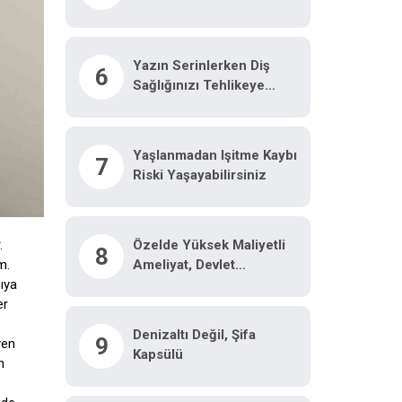
Hayata Tutundu: "Hayatımı
Kurtaran Türk Doktorum
Için Tiflis’te Sahneye
Yazın Serinlerken Diş
6
Çıkacağım"
Sağlığınızı Tehlikeye
Atmayın
Yaşlanmadan Işitme Kaybı
7
Riski Yaşayabilirsiniz
Özelde Yüksek Maliyetli
.
8
Ameliyat, Devlet
m.
Hastanesinde Malzeme
ıya
Ücretine Yapılıyor
er
Denizaltı Değil, Şifa
9
yen
Kapsülü
n