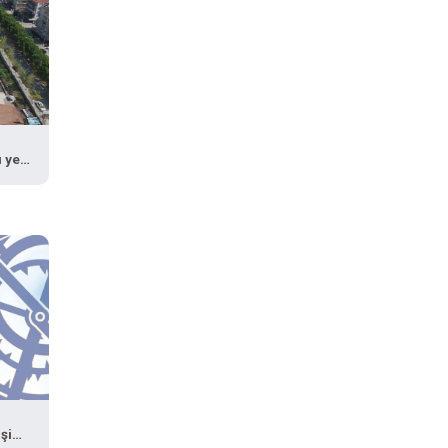
 yeni
işimi"