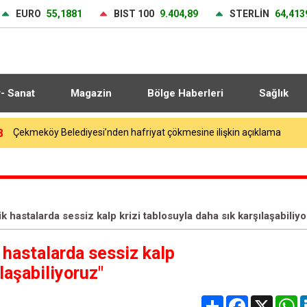
EURO
55,1881
BIST 100
9.404,89
STERLİN
64,413
r- Sanat
Magazin
Bölge Haberleri
Sağlık
2
k hastalarda sessiz kalp krizi tablosuyla daha sık karşılaşabiliy
 hastalarda sessiz kalp
ılaşabiliyoruz"
Share
Facebook
X
W