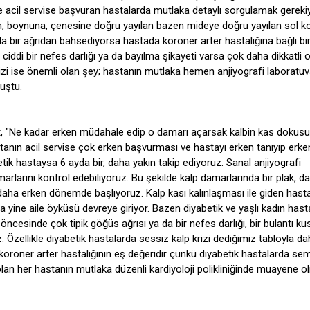
 acil servise başvuran hastalarda mutlaka detaylı sorgulamak gerekiy
n, boynuna, çenesine doğru yayılan bazen mideye doğru yayılan sol k
da bir ağrıdan bahsediyorsa hastada koroner arter hastalığına bağlı b
ciddi bir nefes darlığı ya da bayılma şikayeti varsa çok daha dikkatli o
izi ise önemli olan şey; hastanın mutlaka hemen anjiyografi laboratuv
nuştu.
, "Ne kadar erken müdahale edip o damarı açarsak kalbin kas dokus
tanın acil servise çok erken başvurması ve hastayı erken tanıyıp erke
tik hastaysa 6 ayda bir, daha yakın takip ediyoruz. Sanal anjiyografi
arlarını kontrol edebiliyoruz. Bu şekilde kalp damarlarında bir plak, dar
 daha erken dönemde başlıyoruz. Kalp kası kalınlaşması ile giden hasta
 yine aile öyküsü devreye giriyor. Bazen diyabetik ve yaşlı kadın hast
öncesinde çok tipik göğüs ağrısı ya da bir nefes darlığı, bir bulantı k
. Özellikle diyabetik hastalarda sessiz kalp krizi dediğimiz tabloyla da
k koroner arter hastalığının eş değeridir çünkü diyabetik hastalarda s
olan her hastanın mutlaka düzenli kardiyoloji polikliniğinde muayene o