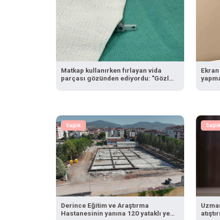
Matkap kullanırken fırlayan vida
Ekran 
parçası gözünden ediyordu: "Gözlük
yapma
kullanmadım böyle oldu"
Sağlık
Sağlı
Derince Eğitim ve Araştırma
Uzman
Hastanesinin yanına 120 yataklı yeni
atıştı