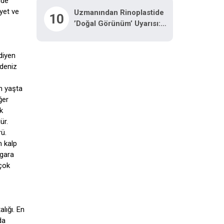
ide
iyet ve
Uzmanından Rinoplastide
10
’doğal Görünüm’ Uyarısı:
"Ameliyat Olduğu Belli
Olmamalı"
diyen
kdeniz
en yaşta
ğer
k
ür.
ü.
m kalp
igara
 çok
lığı. En
da