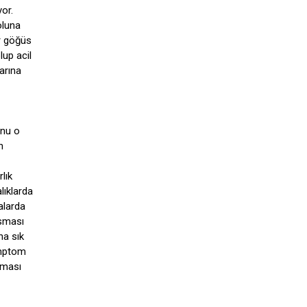
or.
oluna
ir göğüs
lup acil
arına
unu o
n
lık
lıklarda
alarda
usması
ha sık
emptom
lması