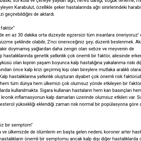
baskı, sol kola ve çeneye yayılan ağrı, nefes darlığı, soğuk terleme, m
söyleyen Karabulut, özellikle şeker hastalarında ağrı sinirlerindeki harab
zi geçirebildiğini de aktardı.
 faktör"
nde en az 30 dakika orta düzeyde egzersizi tüm insanlara öneriyoruz’ 
 yüzme şeklinde olabilir, 2’nci önereceğiniz şey; düzenli beslenmek. A
 fakir doymamış yağlardan daha zengin olan sebze ve meyvenin de
p hastalıklarında genetik yatkınlık çok önemli bir faktör, ailesinde erk
 öyküsü olan kişinin yaşam boyunca kalp hastalığına yakalanma riski di
ndan önce kalp krizi geçirmiş kişi olan bireylere mutlaka aralıklı olara
Kalp hastalıklarına yatkınlık oluşturan diyabet çok önemli risk faktörüd
rda hem tüm dünya hem ülkemizi çok olumsuz yönde etkileyen bir faktör
larda kullanılmakta. Sigara kullanan hastaların hem kan basınçları he
ğu kronik inflamasyonun kalp damarları üzerinde olumsuz etkileri var. S
lesterol yüksekliği eklendiği zaman risk normal bir popülasyona göre
imiz bir semptom"
 ve ülkemizde de ölümlerin en başta gelen nedeni; koroner arter hasta
astalıkların önemli bir semptomu ancak kalp dışı diğer hastalıklarda 