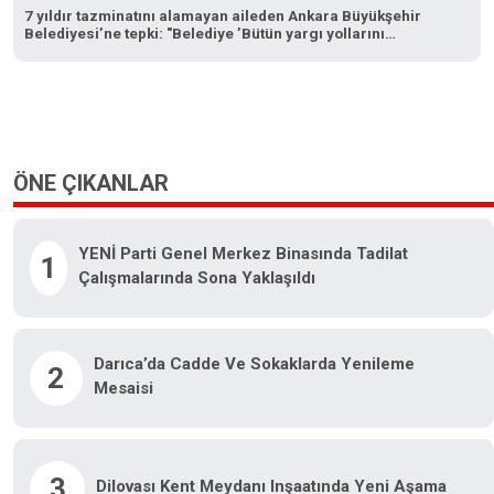
7 yıldır tazminatını alamayan aileden Ankara Büyükşehir
Belediyesi’ne tepki: "Belediye ’Bütün yargı yollarını
tüketeceğiz’ dedi, bizi tüketti"
ÖNE ÇIKANLAR
YENİ Parti Genel Merkez Binasında Tadilat
1
Çalışmalarında Sona Yaklaşıldı
Darıca’da Cadde Ve Sokaklarda Yenileme
2
Mesaisi
3
Dilovası Kent Meydanı Inşaatında Yeni Aşama