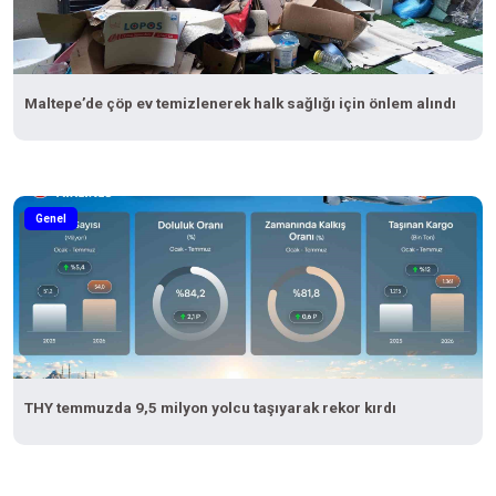
Maltepe’de çöp ev temizlenerek halk sağlığı için önlem alındı
Genel
THY temmuzda 9,5 milyon yolcu taşıyarak rekor kırdı