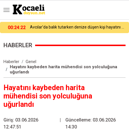
lık tutarken denize düşen kişi hayatını kaybetti
23:58:42
Kocaelispor yeni sezon öncesi gövde gösterisinde transfer tanıtımını yaptı!
HABERLER
Haberler
Genel
Hayatını kaybeden harita mühendisi son yolculuğuna
uğurlandı
Hayatını kaybeden harita
mühendisi son yolculuğuna
uğurlandı
Giriş: 03.06.2026
|
Güncelleme: 03.06.2026
12:47:51
14:30