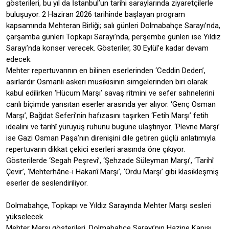
gösterileri, bu yıl da İstanbul’un tarihi saraylarında ziyaretçilerle
buluşuyor. 2 Haziran 2026 tarihinde başlayan program
kapsamında Mehteran Birliği; salı günleri Dolmabahçe Sarayı’nda,
çarşamba günleri Topkapı Sarayı’nda, perşembe günleri ise Yıldız
Sarayı’nda konser verecek. Gösteriler, 30 Eylül’e kadar devam
edecek.
Mehter repertuvarının en bilinen eserlerinden ‘Ceddin Deden’,
asırlardır Osmanlı askeri musikisinin simgelerinden biri olarak
kabul edilirken ‘Hücum Marşı’ savaş ritmini ve sefer sahnelerini
canlı biçimde yansıtan eserler arasında yer alıyor. ‘Genç Osman
Marşı’, Bağdat Seferi’nin hafızasını taşırken ‘Fetih Marşı’ fetih
idealini ve tarihî yürüyüş ruhunu bugüne ulaştırıyor. ‘Plevne Marşı’
ise Gazi Osman Paşa’nın direnişini dile getiren güçlü anlatımıyla
repertuvarın dikkat çekici eserleri arasında öne çıkıyor.
Gösterilerde ‘Segah Peşrevi’, ‘Şehzade Süleyman Marşı’, ‘Tarihî
Çevir’, ‘Mehterhâne-i Hakanî Marşı’, ‘Ordu Marşı’ gibi klasikleşmiş
eserler de seslendiriliyor.
Dolmabahçe, Topkapı ve Yıldız Sarayında Mehter Marşı sesleri
yükselecek
Mehter Marşı gösterileri, Dolmabahçe Sarayı’nın Hazine Kapısı