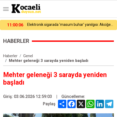
11:02:07
Darıca’ya 250 milyon liralık yatırım
HABERLER
Haberler
Genel
Mehter geleneği 3 sarayda yeniden başladı
Mehter geleneği 3 sarayda yeniden
başladı
Giriş: 03.06.2026 12:59:03
|
Güncelleme:
Share
Facebook
X
WhatsApp
Linked
T
Paylaş