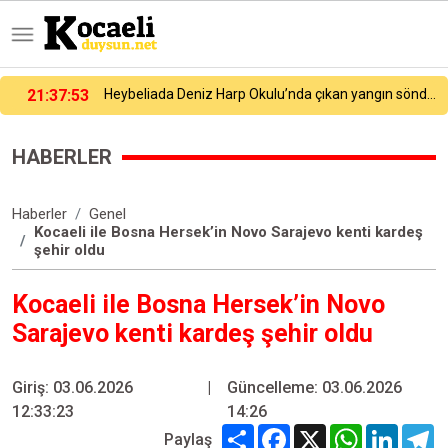
21:27:54
Galatasaray yeni sezon hazırlıklarına devam ediyor
HABERLER
Haberler
Genel
Kocaeli ile Bosna Hersek’in Novo Sarajevo kenti kardeş
şehir oldu
Kocaeli ile Bosna Hersek’in Novo
Sarajevo kenti kardeş şehir oldu
Giriş: 03.06.2026
|
Güncelleme: 03.06.2026
12:33:23
14:26
Share
Facebook
X
WhatsApp
Linked
T
Paylaş