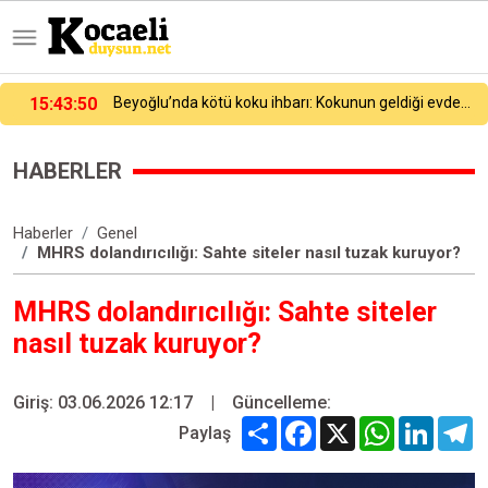
15:37:44
Beykoz’da uyuşturucu operasyonu: 117 kök hint keneviri ve çok sayıda silah ele geçirildi
HABERLER
Haberler
Genel
MHRS dolandırıcılığı: Sahte siteler nasıl tuzak kuruyor?
MHRS dolandırıcılığı: Sahte siteler
nasıl tuzak kuruyor?
Giriş: 03.06.2026 12:17
|
Güncelleme:
Share
Facebook
X
WhatsApp
Linked
T
Paylaş