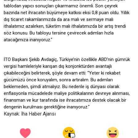
tablodan yapıcı sonuçları çıkarmamız önemli. Son çeyrek
bazında net ihracatın büyümeye katkısı eksi 0,8 puan oldu. Yıllık
dış ticaret rakamlarımızda da ara malı ve sermaye malı
ithalatımız azalırken, tüketim malı ithalatımızda bir artış trendi
söz konusu. Bu tabloyu tersine çevirecek adımları hızla
atacağımıza inanıyoruz."
İTO Başkanı Şekib Avdagiç, Türkiye’nin özellikle ABD’nin gümrük
vergisi hamleleriyle karışan dış konjonktürden avantajlı
çıkabileceğini belirterek, şöyle devam etti: "Yeter ki rekabet
gücümüzü önce koruyalım, sonra artıralım. Bu adımları
beklemeden, şimdi atmalıyız. Bu nedenle iş dünyası olarak
enflasyonla mücadelede maliye politikalarının devreye alınması,
finansman ve kur tarafında ise ihracatımıza destek olacak bir
dengenin kurulması gerektiğine inanıyoruz."
Kaynak: İha Haber Ajansı