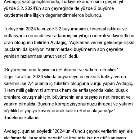
Avdagiç, yaptığı açıklamada, Türkiye ekonomisinin geçen yıl
yüzde 3,2, 2024’ün son çeyreğinde de yüzde 3 büyüme
kaydetmesine ilişkin değerlendirmelerde bulundu.
Türkiye’nin 2024’te yüzde 3,2 büyümesinin, finansal istikrar ve
enflasyonla mücadeleye adanmış bir yıl için önemli ve kıymetli bir
oran olduğunu belirten Avdagiç, "Açıklanan veriler geleceğe ilişkin
ipuçlarını da içeriyor. Yatırımlardaki büyümenin son çeyrekte
yeniden hızlanması umut verici" dedi.
"Büyümenin ana taşıyıcısı net ihracat ve yatırım olmalıdır"
Diğer taraftan 2024 yılında büyümeye en yüksek katkıyı veren
kalemin ise 2,4 puanla iç tüketim olduğuna vurgu yapan Avdagiç,
"Hem milli gelirimizi artırmak hem de enflasyonda kalıcı düşük
oranlara kavuşmak için, büyümenin ana taşıyıcısı net ihracat ve
yatırım olmalıdır. Büyüme kompozisyonumuzu ihracat ve yatırım
ağırlıklı bir yapıya kavuşturarak kalıcı refaha ulaşacağız."
ifadelerini kullandı.
Avdagiç, şunları söyledi: "2024’ün 4’üncü çeyrek verilerini ayrı ele
aldığımızda, ihracatta negatif ve ithalatta ise pozitif yansıyan