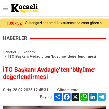
13:01:26
Panelvan ile çarpışan motosikletli ağır yaralandı
HABERLER
Haberler
Ekonomi
İTO Başkanı Avdagiç’ten ‘büyüme’ değerlendirmesi
İTO Başkanı Avdagiç’ten ‘büyüme’
değerlendirmesi
Giriş: 28.02.2025 12:45:31
|
Güncelleme:
Share
Facebook
X
WhatsApp
Linked
T
Paylaş