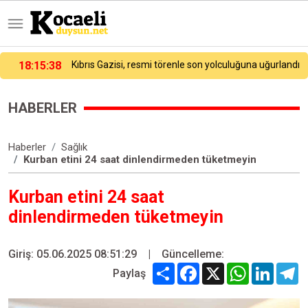
dı
17:29:41
Özel Sporcular Down Judo Milli Takımı namağlup dünya şampiyonu
HABERLER
Haberler
Sağlık
Kurban etini 24 saat dinlendirmeden tüketmeyin
Kurban etini 24 saat
dinlendirmeden tüketmeyin
Giriş: 05.06.2025 08:51:29
|
Güncelleme:
Share
Facebook
X
WhatsApp
Linked
T
Paylaş