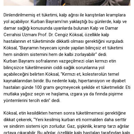
Dinlendirilmemiş et tüketimi, kalp ağrısı ile karıştırılan kramplara
yol açabiliyor. Kurban Bayramı’nın yaklaştığı bu günlerde, kalp ve
damar sağlığı konusunda uyarılarda bulunan Kalp ve Damar
Cerrahisi Uzmanı Prof. Dr. Cengiz Köksal, özellikle kalp
hastalarının et tüketiminde dikkatli olması gerektiğini vurguladı.
Köksal, "Bayramın heyecanı içinde yapılan bilinçsiz et tüketimi
hem sindirim sistemini hem de kalbi zorlayabilir" dedi.
Kurban Bayramı sofralarının vazgeçilmezi olan kırmızı etin
bilinçsizce tüketilmesinin ciddi sağlık sorunlarına yol
açabileceğini belirten Köksal, "Kırmızı et, kolesterolün temel
kaynaklarından biridir. Bu nedenle kalp, hipertansiyon ve diyabet
hastaları günde 100 gramı geçmeyecek şekilde et tüketmelidir. Eti
mutlaka yağsız seçin ve haşlama, ızgara ya da fırında pişirme
yöntemlerini tercih edin" dedi.
Köksal, etin kesildikten hemen sonra tüketilmemesi gerektiğine
dikkat çekerek, "Yeni kesilmiş kurban eti normalden daha serttir
ve sindirim sistemi için zorludur. Gaz, şişkinlik, kramp tarzı ağrılar
ortaya çıkarabilir. Bu ağrılar, özellikle kalp hastaları tarafından kalp