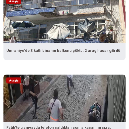
Asayiş
Ümraniye’de 3 katlı binanın balkonu çöktü: 2 araç hasar gördü
Asayiş
Fatih’te tramvayda telefon çaldıktan sonra kaçan hırsıza,