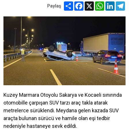
Share
Facebook
X
WhatsApp
Linked
T
Paylaş
Kuzey Marmara Otoyolu Sakarya ve Kocaeli sınırında
otomobille çarpışan SUV tarzı araç takla atarak
metrelerce sürüklendi. Meydana gelen kazada SUV
araçta bulunan sürücü ve hamile olan eşi tedbir
nedeniyle hastaneye sevk edildi.