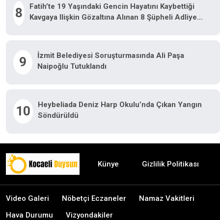
Fatih’te 19 Yaşındaki Gencin Hayatını Kaybettiği
8
Kavgaya Ilişkin Gözaltına Alınan 8 Şüpheli Adliyeye
Sevk Edildi
İzmit Belediyesi Soruşturmasında Ali Paşa
9
Naipoğlu Tutuklandı
Heybeliada Deniz Harp Okulu’nda Çıkan Yangın
10
Söndürüldü
Künye
Gizlilik Politikası
Video Galeri
Nöbetçi Eczaneler
Namaz Vakitleri
Hava Durumu
Vizyondakiler