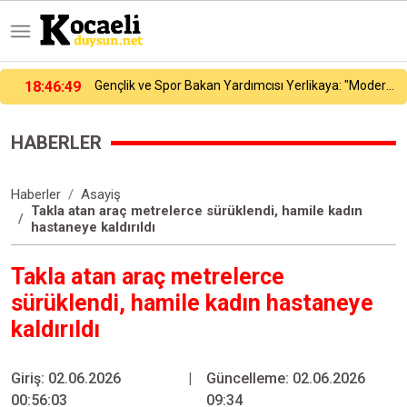
Gençlik ve Spor Bakan Yardımcısı Yerlikaya: "Modern pentatlonumuz olimpiyatta madalya alacak potansiyele geldi"
18:24:20
Tuzla’da 2 katlı işçi konteynerleri alevlere teslim oldu
HABERLER
Haberler
Asayiş
Takla atan araç metrelerce sürüklendi, hamile kadın
hastaneye kaldırıldı
Takla atan araç metrelerce
sürüklendi, hamile kadın hastaneye
kaldırıldı
Giriş: 02.06.2026
|
Güncelleme: 02.06.2026
00:56:03
09:34