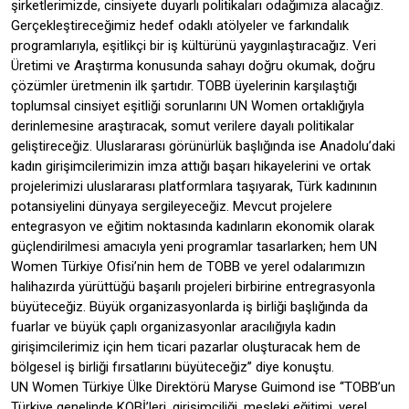
şirketlerimizde, cinsiyete duyarlı politikaları odağımıza alacağız.
Gerçekleştireceğimiz hedef odaklı atölyeler ve farkındalık
programlarıyla, eşitlikçi bir iş kültürünü yaygınlaştıracağız. Veri
Üretimi ve Araştırma konusunda sahayı doğru okumak, doğru
çözümler üretmenin ilk şartıdır. TOBB üyelerinin karşılaştığı
toplumsal cinsiyet eşitliği sorunlarını UN Women ortaklığıyla
derinlemesine araştıracak, somut verilere dayalı politikalar
geliştireceğiz. Uluslararası görünürlük başlığında ise Anadolu’daki
kadın girişimcilerimizin imza attığı başarı hikayelerini ve ortak
projelerimizi uluslararası platformlara taşıyarak, Türk kadınının
potansiyelini dünyaya sergileyeceğiz. Mevcut projelere
entegrasyon ve eğitim noktasında kadınların ekonomik olarak
güçlendirilmesi amacıyla yeni programlar tasarlarken; hem UN
Women Türkiye Ofisi’nin hem de TOBB ve yerel odalarımızın
halihazırda yürüttüğü başarılı projeleri birbirine entregrasyonla
büyüteceğiz. Büyük organizasyonlarda iş birliği başlığında da
fuarlar ve büyük çaplı organizasyonlar aracılığıyla kadın
girişimcilerimiz için hem ticari pazarlar oluşturacak hem de
bölgesel iş birliği fırsatlarını büyüteceğiz’’ diye konuştu.
UN Women Türkiye Ülke Direktörü Maryse Guimond ise ‘‘TOBB’un
Türkiye genelinde KOBİ’leri, girişimciliği, mesleki eğitimi, yerel