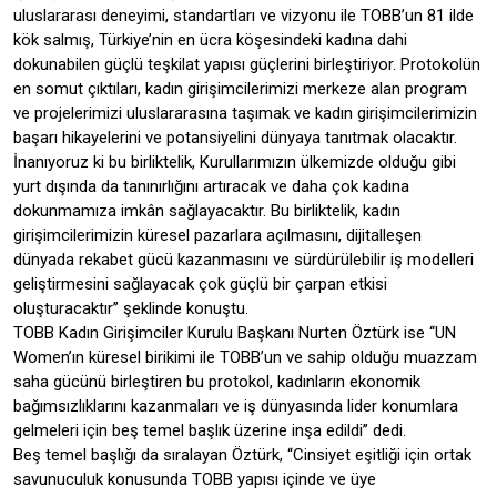
uluslararası deneyimi, standartları ve vizyonu ile TOBB’un 81 ilde
kök salmış, Türkiye’nin en ücra köşesindeki kadına dahi
dokunabilen güçlü teşkilat yapısı güçlerini birleştiriyor. Protokolün
en somut çıktıları, kadın girişimcilerimizi merkeze alan program
ve projelerimizi uluslararasına taşımak ve kadın girişimcilerimizin
başarı hikayelerini ve potansiyelini dünyaya tanıtmak olacaktır.
İnanıyoruz ki bu birliktelik, Kurullarımızın ülkemizde olduğu gibi
yurt dışında da tanınırlığını artıracak ve daha çok kadına
dokunmamıza imkân sağlayacaktır. Bu birliktelik, kadın
girişimcilerimizin küresel pazarlara açılmasını, dijitalleşen
dünyada rekabet gücü kazanmasını ve sürdürülebilir iş modelleri
geliştirmesini sağlayacak çok güçlü bir çarpan etkisi
oluşturacaktır’’ şeklinde konuştu.
TOBB Kadın Girişimciler Kurulu Başkanı Nurten Öztürk ise ‘‘UN
Women’ın küresel birikimi ile TOBB’un ve sahip olduğu muazzam
saha gücünü birleştiren bu protokol, kadınların ekonomik
bağımsızlıklarını kazanmaları ve iş dünyasında lider konumlara
gelmeleri için beş temel başlık üzerine inşa edildi’’ dedi.
Beş temel başlığı da sıralayan Öztürk, ‘‘Cinsiyet eşitliği için ortak
savunuculuk konusunda TOBB yapısı içinde ve üye