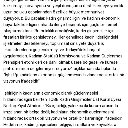
kalkınmayı, inovasyonu ve yeşil dönüşümü desteklemeye yönelik
uzun soluklu çabalarından özellikle büyük memnuniyet
duyuyoruz. Bu çabalar, kadın girişimciliğini ve kadının ekonomik
hayattaki liderliğini daha da ileriye taşımak için güçlü bir temel
oluşturmaktadır. Bu ortaklık aracılığıyla, kadın girişimciler için
fırsatları birlikte genişletmeyi, iller genelinde kadın liderliğindeki
işletmeleri desteklemeyi, toplumsal cinsiyete duyarlı iş
ekosistemlerini güçlendirmeyi ve Türkiye’deki başarılı
uygulamaları, Kadının Statüsü Komisyonu ve Kadının Güçlenmesi
Prensipleri etkinlikleri de dahil olmak üzere bölgesel ve küresel
platformlarda sergilemeyi umuyoruz’’ açıklamasında bulundu.
‘‘İşbirliği, kadınların ekonomik güçlenmesini hızlandıracak ortak bir
vizyonun ifadesidir’’
İşbirliğinin kadınların ekonomik olarak güçlenmesini
hızlandıracağını belirten TOBB Kadın Girişimciler Üst Kurul Üyesi
Nurtaç Ziyal Afridi ise ‘‘Bu iş birliği, yalnızca iki kurum arasında
imzalanan bir belge değil; kadınların ekonomik güçlenmesini
hızlandıracak ortak bir vizyonun ve ortak bir kararlılığın ifadesidir.
Hedefimiz, kadın girişimcilerin bilgiye, fırsatlara ve kaynaklara