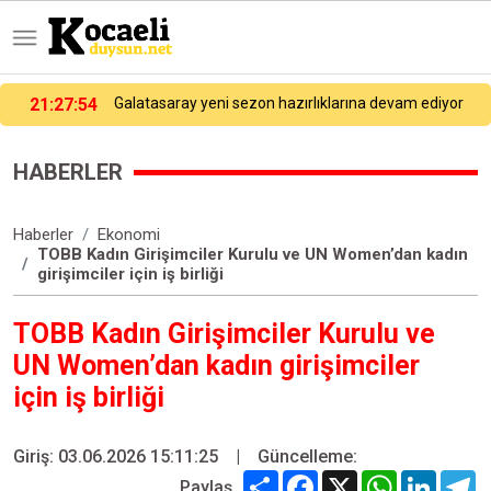
21:27:54
Galatasaray yeni sezon hazırlıklarına devam ediyor
HABERLER
Haberler
Ekonomi
TOBB Kadın Girişimciler Kurulu ve UN Women’dan kadın
girişimciler için iş birliği
TOBB Kadın Girişimciler Kurulu ve
UN Women’dan kadın girişimciler
için iş birliği
Giriş: 03.06.2026 15:11:25
|
Güncelleme:
Share
Facebook
X
WhatsApp
Linked
T
Paylaş