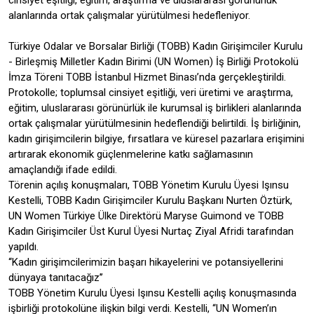
cinsiyet eşitliği, eğitim, araştırma ve uluslararası görünürlük
alanlarında ortak çalışmalar yürütülmesi hedefleniyor.
Türkiye Odalar ve Borsalar Birliği (TOBB) Kadın Girişimciler Kurulu
- Birleşmiş Milletler Kadın Birimi (UN Women) İş Birliği Protokolü
İmza Töreni TOBB İstanbul Hizmet Binası’nda gerçekleştirildi.
Protokolle; toplumsal cinsiyet eşitliği, veri üretimi ve araştırma,
eğitim, uluslararası görünürlük ile kurumsal iş birlikleri alanlarında
ortak çalışmalar yürütülmesinin hedeflendiği belirtildi. İş birliğinin,
kadın girişimcilerin bilgiye, fırsatlara ve küresel pazarlara erişimini
artırarak ekonomik güçlenmelerine katkı sağlamasının
amaçlandığı ifade edildi.
Törenin açılış konuşmaları, TOBB Yönetim Kurulu Üyesi Işınsu
Kestelli, TOBB Kadın Girişimciler Kurulu Başkanı Nurten Öztürk,
UN Women Türkiye Ülke Direktörü Maryse Guimond ve TOBB
Kadın Girişimciler Üst Kurul Üyesi Nurtaç Ziyal Afridi tarafından
yapıldı.
‘‘Kadın girişimcilerimizin başarı hikayelerini ve potansiyellerini
dünyaya tanıtacağız’’
TOBB Yönetim Kurulu Üyesi Işınsu Kestelli açılış konuşmasında
işbirliği protokolüne ilişkin bilgi verdi. Kestelli, ‘‘UN Women’ın