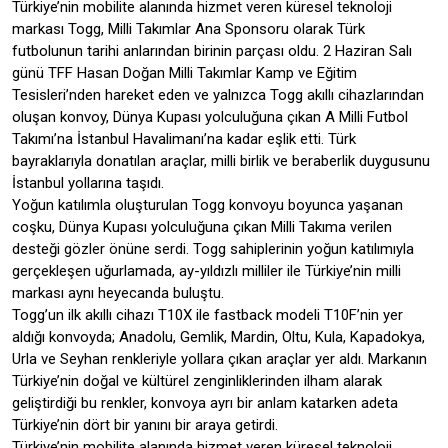
Türkiye’nin mobilite alanında hizmet veren küresel teknoloji
markası Togg, Milli Takımlar Ana Sponsoru olarak Türk
futbolunun tarihi anlarından birinin parçası oldu. 2 Haziran Salı
günü TFF Hasan Doğan Milli Takımlar Kamp ve Eğitim
Tesisleri’nden hareket eden ve yalnızca Togg akıllı cihazlarından
oluşan konvoy, Dünya Kupası yolculuğuna çıkan A Milli Futbol
Takımı’na İstanbul Havalimanı’na kadar eşlik etti. Türk
bayraklarıyla donatılan araçlar, milli birlik ve beraberlik duygusunu
İstanbul yollarına taşıdı.
Yoğun katılımla oluşturulan Togg konvoyu boyunca yaşanan
coşku, Dünya Kupası yolculuğuna çıkan Milli Takıma verilen
desteği gözler önüne serdi. Togg sahiplerinin yoğun katılımıyla
gerçekleşen uğurlamada, ay-yıldızlı milliler ile Türkiye’nin milli
markası aynı heyecanda buluştu.
Togg’un ilk akıllı cihazı T10X ile fastback modeli T10F’nin yer
aldığı konvoyda; Anadolu, Gemlik, Mardin, Oltu, Kula, Kapadokya,
Urla ve Seyhan renkleriyle yollara çıkan araçlar yer aldı. Markanın
Türkiye’nin doğal ve kültürel zenginliklerinden ilham alarak
geliştirdiği bu renkler, konvoya ayrı bir anlam katarken adeta
Türkiye’nin dört bir yanını bir araya getirdi.
Türkiye’nin mobilite alanında hizmet veren küresel teknoloji