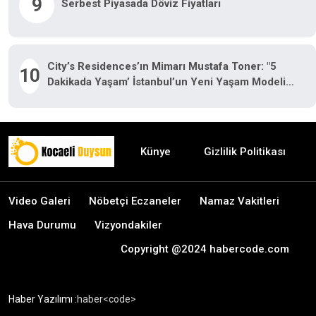
9
Serbest Piyasada Döviz Fiyatları
City’s Residences’ın Mimarı Mustafa Toner: "5
10
Dakikada Yaşam’ İstanbul’un Yeni Yaşam Modeli
Oluyor"
Künye
Gizlilik Politikası
Video Galeri
Nöbetçi Eczaneler
Namaz Vakitleri
Hava Durumu
Vizyondakiler
Copyright @2024 habercode.com
Haber Yazılımı :
haber<code>