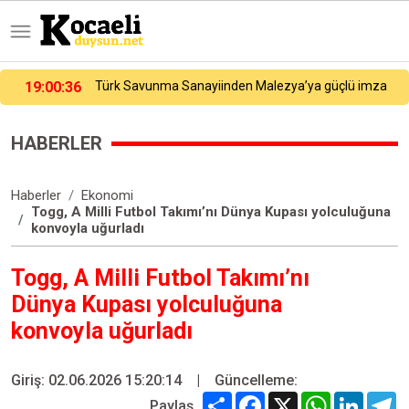
17:35:57
İzmit Körfezi’ni yüzerek geçtiler
HABERLER
Haberler
Ekonomi
Togg, A Milli Futbol Takımı’nı Dünya Kupası yolculuğuna
konvoyla uğurladı
Togg, A Milli Futbol Takımı’nı
Dünya Kupası yolculuğuna
konvoyla uğurladı
Giriş: 02.06.2026 15:20:14
|
Güncelleme:
Share
Facebook
X
WhatsApp
Linked
T
Paylaş