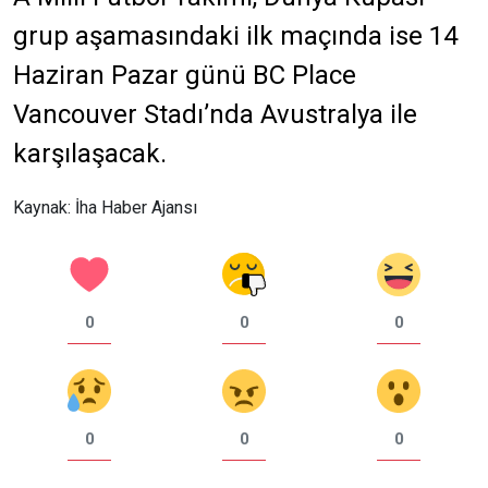
grup aşamasındaki ilk maçında ise 14
Haziran Pazar günü BC Place
Vancouver Stadı’nda Avustralya ile
karşılaşacak.
Kaynak: İha Haber Ajansı
0
0
0
0
0
0