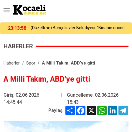
23:16:23
Galatasaray, yeni sezon hazırlıklarını sürdürdü
HABERLER
Haberler
Spor
A Milli Takım, ABD’ye gitti
A Milli Takım, ABD’ye gitti
Giriş: 02.06.2026
|
Güncelleme: 02.06.2026
14:45:44
15:43
Share
Facebook
X
WhatsApp
Linked
T
Paylaş