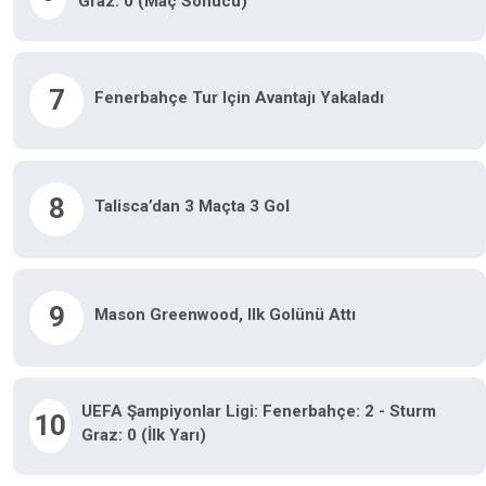
Graz: 0 (Maç Sonucu)
7
Fenerbahçe Tur Için Avantajı Yakaladı
8
Talisca’dan 3 Maçta 3 Gol
9
Mason Greenwood, Ilk Golünü Attı
UEFA Şampiyonlar Ligi: Fenerbahçe: 2 - Sturm
10
Graz: 0 (İlk Yarı)