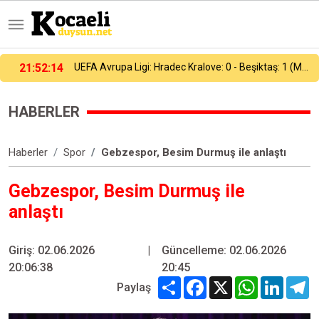
UEFA Avrupa Ligi: Hradec Kralove: 0 - Beşiktaş: 1 (Maç sonucu)
21:37:53
Heybeliada Deniz Harp Okulu’nda çıkan yangın söndürüldü
HABERLER
Haberler
Spor
Gebzespor, Besim Durmuş ile anlaştı
Gebzespor, Besim Durmuş ile
anlaştı
Giriş: 02.06.2026
|
Güncelleme: 02.06.2026
20:06:38
20:45
Share
Facebook
X
WhatsApp
Linked
T
Paylaş