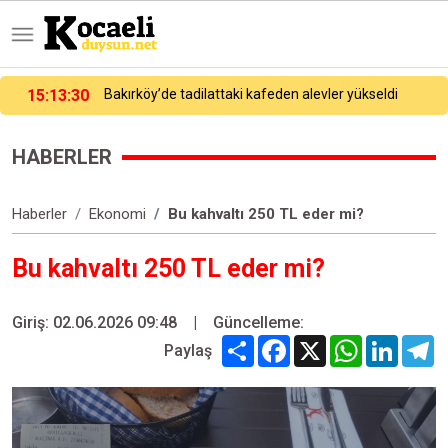
15:06:07
Yunanistan’a kaçarken yakalanmıştı, adliyeye sevk edildi
HABERLER
Haberler
Ekonomi
Bu kahvaltı 250 TL eder mi?
Bu kahvaltı 250 TL eder mi?
Giriş: 02.06.2026 09:48
|
Güncelleme:
Share
Facebook
X
WhatsApp
Linked
T
Paylaş