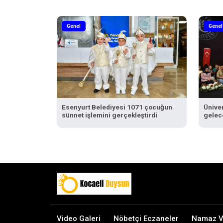
Genel
Genel
Esenyurt Belediyesi 1071 çocuğun
Ünive
sünnet işlemini gerçekleştirdi
gelec
konuş
Video Galeri
Nöbetçi Eczaneler
Namaz Va