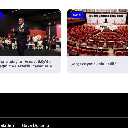
Genel
rsite adayları Arnavutköy’de
Çerçeve yasa kabul edildi
eğin mesleklerini bakanlarla
tu
kitleri
Hava Durumu