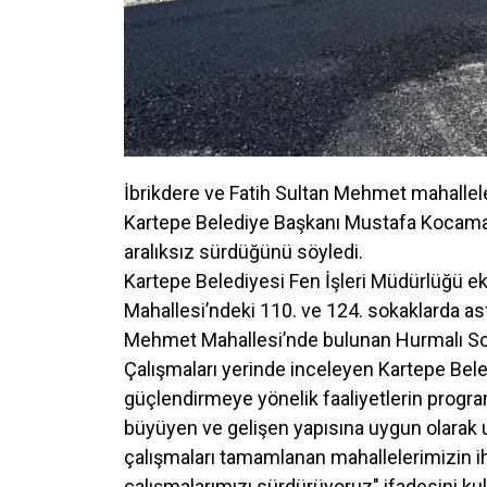
İbrikdere ve Fatih Sultan Mehmet mahallele
Kartepe Belediye Başkanı Mustafa Kocaman,
aralıksız sürdüğünü söyledi.
Kartepe Belediyesi Fen İşleri Müdürlüğü ek
Mahallesi’ndeki 110. ve 124. sokaklarda as
Mehmet Mahallesi’nde bulunan Hurmalı Soka
Çalışmaları yerinde inceleyen Kartepe Bel
güçlendirmeye yönelik faaliyetlerin program
büyüyen ve gelişen yapısına uygun olarak 
çalışmaları tamamlanan mahallelerimizin ih
çalışmalarımızı sürdürüyoruz" ifadesini kul