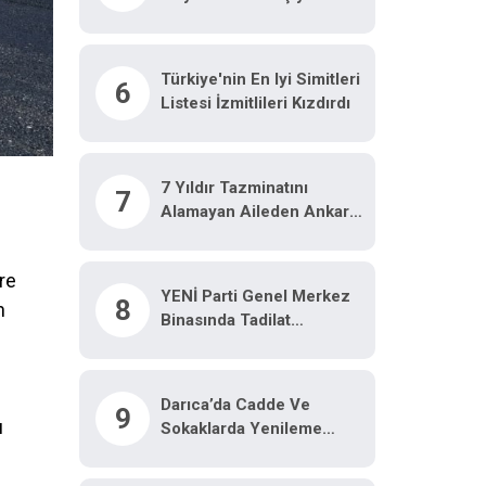
Rekor Kırdı
Türkiye'nin En Iyi Simitleri
6
Listesi İzmitlileri Kızdırdı
7 Yıldır Tazminatını
7
Alamayan Aileden Ankara
Büyükşehir Belediyesi’ne
Tepki: "Belediye ’Bütün
re
Yargı Yollarını
YENİ Parti Genel Merkez
8
Tüketeceğiz’ Dedi, Bizi
n
Binasında Tadilat
Tüketti"
Çalışmalarında Sona
Yaklaşıldı
Darıca’da Cadde Ve
9
ı
Sokaklarda Yenileme
Mesaisi