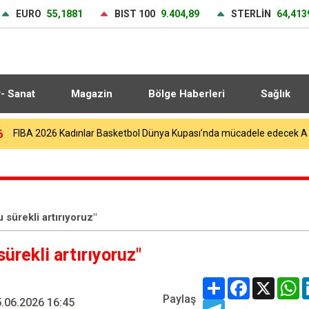
EURO
55,1881
BIST 100
9.404,89
STERLİN
64,413
r- Sanat
Magazin
Bölge Haberleri
Sağlık
1
Adalet Bakanı Akın Gürlek ve İçişleri Bakanı Mustafa Çiftçi Esenyurt’
sürekli artırıyoruz"
rekli artırıyoruz"
Share
Facebook
X
W
Paylaş
.06.2026 16:45
Telegram