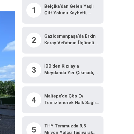
Belçika’dan Gelen Yaşlı
1
Çift Yolunu Kaybetti,
Zabıta Yardıma Koştu
Gaziosmanpaşa’da Erkin
2
Koray Vefatının Üçüncü
Yılında Anıldı
İBB’den Kızılay’a
3
Meydanda Yer Çıkmadı,
Bahçelievler Belediyesi
Yer Tahsis Etti
Maltepe’de Çöp Ev
4
Temizlenerek Halk Sağlığı
Için Önlem Alındı
THY Temmuzda 9,5
5
Milyon Yolcu Taşıyarak