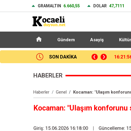
GRAMALTIN
6.660,55
DOLAR
47,7111
Gündem
Asayiş
Kültü
SON DAKİKA
FIBA 2026 Kadınlar Basketbol Dünya Kupası’nda mücadele edecek A Milli Kadın Takımı, hazırlıklarını sürdürüyor
15:59:1
HABERLER
Haberler
Genel
Kocaman: "Ulaşım konforunu 
Kocaman: "Ulaşım konforunu sü
Giriş: 15.06.2026 16:18:00
|
Güncelleme: 15