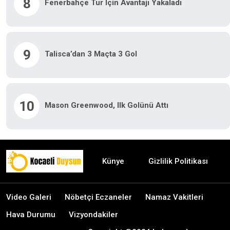
8
Fenerbahçe Tur Için Avantajı Yakaladı
9
Talisca’dan 3 Maçta 3 Gol
10
Mason Greenwood, Ilk Golünü Attı
Künye
Gizlilik Politikası
Video Galeri
Nöbetçi Eczaneler
Namaz Vakitleri
Hava Durumu
Vizyondakiler