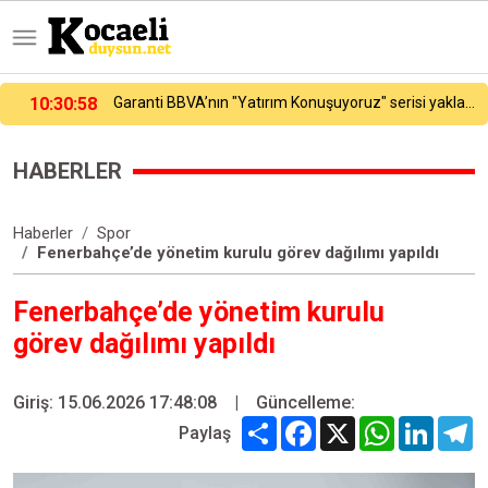
Garanti BBVA’nın "Yatırım Konuşuyoruz" serisi yaklaşık 70 milyon izlenmeye ulaştı
10:31:46
Darıca’da cadde ve sokaklarda yenileme mesaisi
HABERLER
Haberler
Spor
Fenerbahçe’de yönetim kurulu görev dağılımı yapıldı
Fenerbahçe’de yönetim kurulu
görev dağılımı yapıldı
Giriş: 15.06.2026 17:48:08
|
Güncelleme:
Share
Facebook
X
WhatsApp
Linked
T
Paylaş